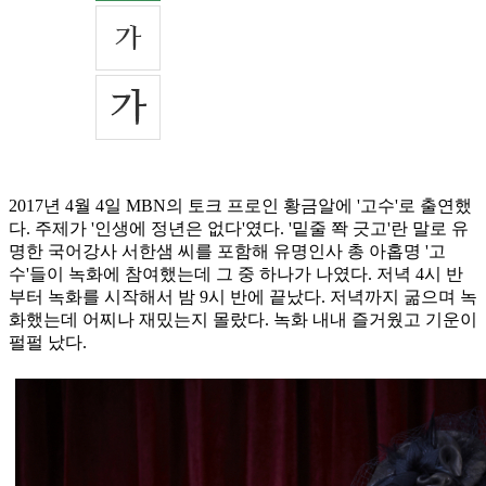
2017년 4월 4일 MBN의 토크 프로인 황금알에 '고수'로 출연했
다. 주제가 '인생에 정년은 없다'였다. '밑줄 쫙 긋고'란 말로 유
명한 국어강사 서한샘 씨를 포함해 유명인사 총 아홉명 '고
수'들이 녹화에 참여했는데 그 중 하나가 나였다. 저녁 4시 반
부터 녹화를 시작해서 밤 9시 반에 끝났다. 저녁까지 굶으며 녹
화했는데 어찌나 재밌는지 몰랐다. 녹화 내내 즐거웠고 기운이
펄펄 났다.