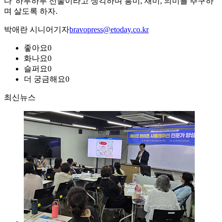
다' 하루하루 선물이라고 생각하며 흥미, 재미, 의미를 추구하
며 살도록 하자.
박애란 시니어기자
bravopress@etoday.co.kr
좋아요
0
화나요
0
슬퍼요
0
더 궁금해요
0
최신뉴스