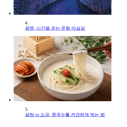
4.
광명, 시간을 걷는 문화 마실길
5.
설탕 vs 소금, 콩국수를 건강하게 먹는 법