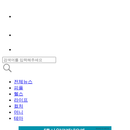
전체뉴스
피플
헬스
라이프
컬처
머니
테마