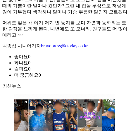
때의 기쁨이란 얼마나 컸던가? 그런 내 집을 무상으로 저렇게
많이 기부했다 생각하니 얼마나 가슴 뿌듯한 일인지 모르겠다.
더위도 잊은 채 여기 저기 빈 둥지를 보며 자연과 동화되는 묘
한 감정을 느끼게 된다. 내년에도 또 오너라, 친구들도 더 많이
데리고 ~~
박종섭 시니어기자
bravopress@etoday.co.kr
좋아요
0
화나요
0
슬퍼요
0
더 궁금해요
0
최신뉴스