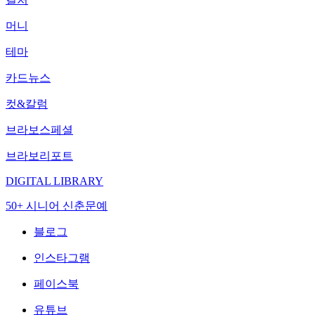
머니
테마
카드뉴스
컷&칼럼
브라보스페셜
브라보리포트
DIGITAL LIBRARY
50+ 시니어 신춘문예
블로그
인스타그램
페이스북
유튜브