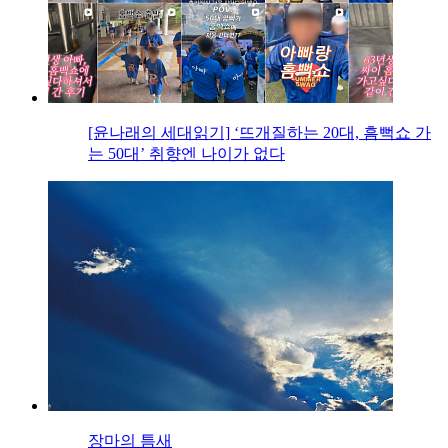
[윤나래의 세대읽기] ‘뜨개질하는 20대, 흠뻑쇼 가
는 50대’ 취향엔 나이가 없다
장마의 틈새