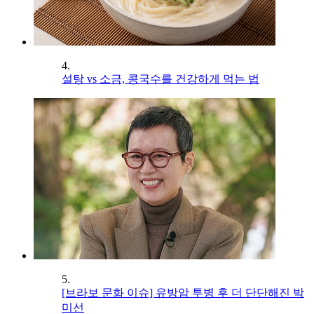
4.
설탕 vs 소금, 콩국수를 건강하게 먹는 법
5.
[브라보 문화 이슈] 유방암 투병 후 더 단단해진 박
미선