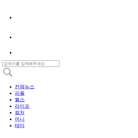
전체뉴스
피플
헬스
라이프
컬처
머니
테마