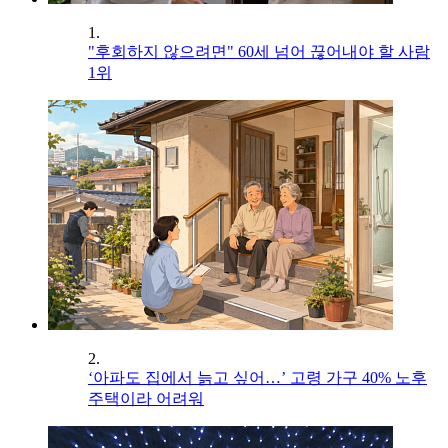
1.
"후회하지 않으려면" 60세 넘어 끊어내야 할 사람
1위
2.
‘아파도 집에서 늙고 싶어…’ 고령 가구 40% 노후
주택이라 어려워