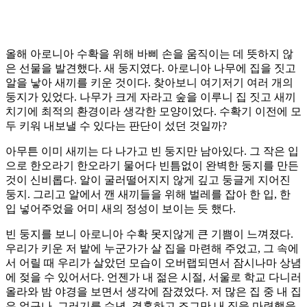
올해 아로니아 수확을 위해 바삐 손을 움직이는 데 뜻하지 않
은 선물을 발견했다. 새 둥지였다. 아로니아 나무에 집을 짓고
알을 낳아 새끼를 키운 것이다. 찾아보니 여기저기 여러 개의
둥지가 있었다. 나무가 크게 자라고 숲을 이루니 집 짓고 새끼
치기에 최적의 환경이라 생각한 모양이었다. 수확기 이전에 모
두 키워 내보낼 수 있다는 판단이 섰던 것일까?
아무튼 이미 새끼는 다 나가고 빈 둥지만 남아있다. 그 작은 입
으로 한오라기 한오라기 물어다 빈틈없이 완벽한 둥지를 만든
것이 신비롭다. 알이 굴러떨어지지 않게 깊고 둥글게 지어진
둥지. 그리고 알에서 깬 새끼들을 위해 벌레를 잡아 한 입, 한
입 넣어주었을 어미 새의 정성이 보이는 듯 했다.
빈 둥지를 보니 아로니아 수확 못지않게 큰 기쁨이 느껴졌다.
우리가 키운 저 밭에 누군가가 살 집을 마련해 주었고, 그 속에
서 어릴 때 우리가 살았던 모습이 오버랩되면서 잠시나마 상념
에 젖을 수 있어서다. 언젠가 내 젊은 시절, 서울로 학교 다니러
올라와 밤 야경을 보면서 생각에 잠겼었다. 저 많은 집 중 내 집
은 없구나. 그러기를 수년, 결혼하고 조그만 내 집을 마련했을