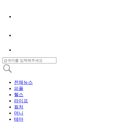
전체뉴스
피플
헬스
라이프
컬처
머니
테마