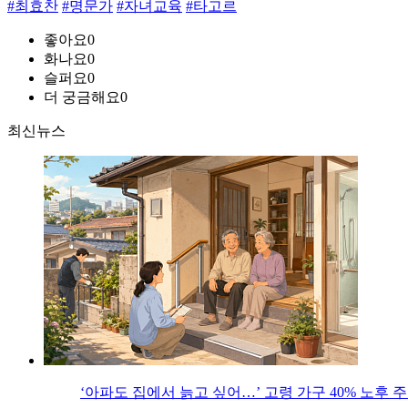
#최효찬
#명문가
#자녀교육
#타고르
좋아요
0
화나요
0
슬퍼요
0
더 궁금해요
0
최신뉴스
‘아파도 집에서 늙고 싶어…’ 고령 가구 40% 노후