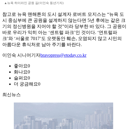
▲뉴욕 하이라인 공원 길(이인숙 동년기자)
참고로 뉴욕 맨해튼의 도시 설계자 로버트 모지스는 “뉴욕 도
시 중심부에 큰 공원을 설계하지 않는다면 5년 후에는 같은 크
기의 정신병원을 지어야 할 것”이라 당부한 바 있다. 그 공원이
바로 우리가 익히 아는 ‘센트럴 파크’인 것이다. ‘연트럴파
크’와 ‘서울로 7017’도 오랫동안 훼손, 오염되지 않고 시민의
아름다운 휴식처로 남아 주기를 바란다.
이인숙 시니어기자
bravopress@etoday.co.kr
좋아요
0
화나요
0
슬퍼요
0
더 궁금해요
0
최신뉴스