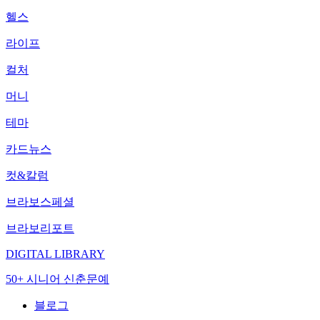
헬스
라이프
컬처
머니
테마
카드뉴스
컷&칼럼
브라보스페셜
브라보리포트
DIGITAL LIBRARY
50+ 시니어 신춘문예
블로그