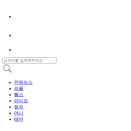
전체뉴스
피플
헬스
라이프
컬처
머니
테마