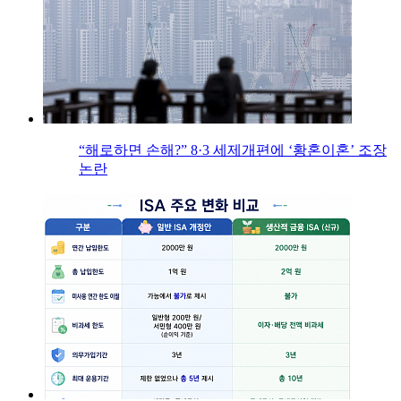
“해로하면 손해?” 8·3 세제개편에 ‘황혼이혼’ 조장
논란