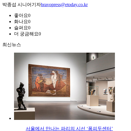
박종섭 시니어기자
bravopress@etoday.co.kr
좋아요
0
화나요
0
슬퍼요
0
더 궁금해요
0
최신뉴스
서울에서 만나는 파리의 시선 ‘퐁피두센터’