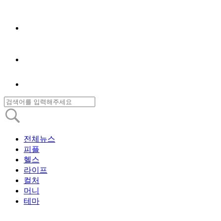
전체뉴스
피플
헬스
라이프
컬처
머니
테마