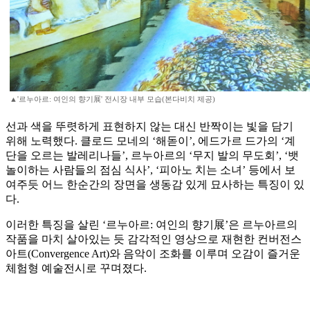
▲'르누아르: 여인의 향기展' 전시장 내부 모습(본다비치 제공)
선과 색을 뚜렷하게 표현하지 않는 대신 반짝이는 빛을 담기
위해 노력했다. 클로드 모네의 ‘해돋이’, 에드가르 드가의 ‘계
단을 오르는 발레리나들’, 르누아르의 ‘무지 발의 무도회’, ‘뱃
놀이하는 사람들의 점심 식사’, ‘피아노 치는 소녀’ 등에서 보
여주듯 어느 한순간의 장면을 생동감 있게 묘사하는 특징이 있
다.
이러한 특징을 살린 ‘르누아르: 여인의 향기展’은 르누아르의
작품을 마치 살아있는 듯 감각적인 영상으로 재현한 컨버전스
아트(Convergence Art)와 음악이 조화를 이루며 오감이 즐거운
체험형 예술전시로 꾸며졌다.