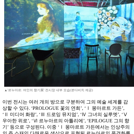
▲'르누아르: 여인의 향기展' 전시장 내부 모습(본다비치 제공)
이번 전시는 여러 개의 방으로 구분하여 그의 예술 세계를 감
상할 수 있다. ‘PROLOGUE 꽃의 연희’, ‘Ⅰ 몽마르트 가든’,
‘Ⅱ 미디어 화랑’, ‘Ⅲ 드로잉 뮤지엄’, ‘Ⅳ 그녀의 실루엣’, ‘Ⅴ
우아한 위로’, ‘Ⅵ 르누아르의 아틀리에’, ‘EPILOGUE 그의 향
기’ 등으로 구성된다. 이중 ‘Ⅰ 몽마르트 가든에서는 인상주의
의 주 소재인 다채로운 색상으로 표현된 르누아르의 풍경화를