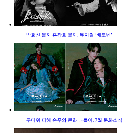
박효신 볼까 홍광호 볼까, 뮤지컬 ‘베토벤’
무더위 피해 손주와 문화 나들이, 7월 문화소식