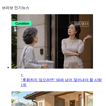
브라보 인기뉴스
1.
"후회하지 않으려면" 60세 넘어 끊어내야 할 사람
1위