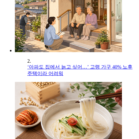
2.
‘아파도 집에서 늙고 싶어…’ 고령 가구 40% 노후
주택이라 어려워