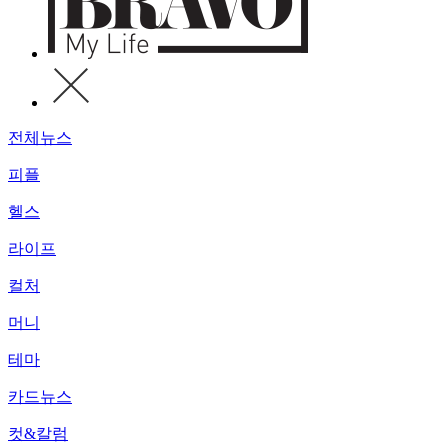
전체뉴스
피플
헬스
라이프
컬처
머니
테마
카드뉴스
컷&칼럼