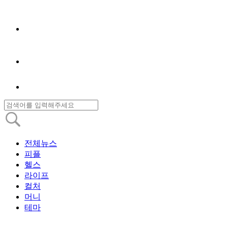
전체뉴스
피플
헬스
라이프
컬처
머니
테마