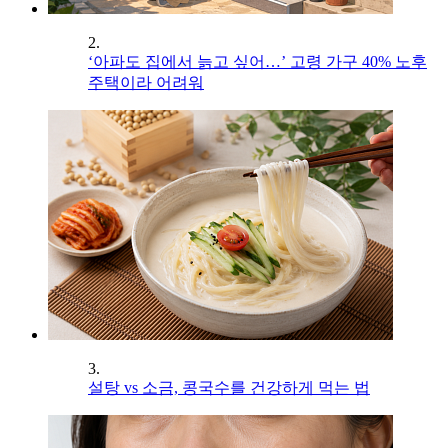
2.
‘아파도 집에서 늙고 싶어…’ 고령 가구 40% 노후
주택이라 어려워
3.
설탕 vs 소금, 콩국수를 건강하게 먹는 법