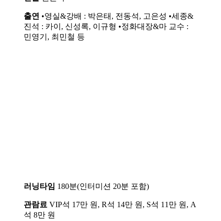
출연
•영실&강배 : 박은태, 전동석, 고은성 •세종&
진석 : 카이, 신성록, 이규형 •정화대장&마 교수 :
민영기, 최민철 등
러닝타임
180분(인터미션 20분 포함)
관람료
VIP석 17만 원, R석 14만 원, S석 11만 원, A
석 8만 원