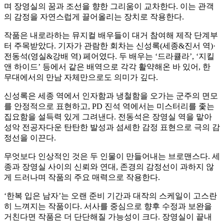
며 장영실의 꿈과 조선을 향한 그리움이 교차한다. 이는 관객
의 감정을 자연스럽게 끌어올리는 장치로 작용한다.
작품은 내로라하는 뮤지컬 배우들이 대거 참여해 제작 단계부
터 주목받았다. 기자가 관람한 회차는 신성록(세종&진서 역)·
전동석(영실&강배 역) 페어였다. 두 배우는 ‘드라큘라’, ‘지킬
앤 하이드’ 등에서 같은 배역으로 각각 활약해온 바 있어, 한
무대에서의 만남 자체만으로도 의미가 깊다.
신성록은 세종 역에서 인자함과 냉철함을 오가는 군주의 면모
를 안정적으로 표현하고, PD 진석 역에서는 미스터리를 좇는
집요함을 설득력 있게 그려낸다. 전동석은 장영실 역을 맡아
성악 전공자다운 탄탄한 발성과 섬세한 감정 표현으로 극의 감
정선을 이끈다.
무엇보다 인상적인 것은 두 인물이 만들어내는 브로맨스다. 세
종과 장영실 사이의 신뢰와 연대, 존경의 감정선이 과하지 않
게 드러나며 작품의 주요 매력으로 작용한다.
‘한복 입은 남자’는 오랜 준비 기간과 대작의 스케일이 고스란
히 느껴지는 작품이다. 서사를 중심으로 향후 수정과 보완을
거친다면 작품은 더 단단해질 가능성이 크다. 장영실이 끝내