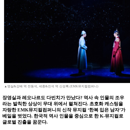
▲영실&강배 역 전동석, 세종&진석 역 신성록.(EMK뮤지컬컴퍼니)
장영실과 레오나르도 다빈치가 만났다? 역사 속 인물의 조우
라는 발칙한 상상이 무대 위에서 펼쳐진다. 초호화 캐스팅을
자랑한 EMK뮤지컬컴퍼니의 신작 뮤지컬 ‘한복 입은 남자’가
베일을 벗었다. 한국적 역사 인물을 중심으로 한 K-뮤지컬로
글로벌 진출을 꿈꾼다.