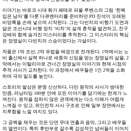
이야기는 바로크 시대 화가 페테르 파울 루벤스의 그림 ‘한복
입은 남자’를 다룬 다큐멘터리를 준비하던 PD 진석이 오래된
비망록을 손에 넣으며 시작된다. 그는 다빈치의 비행기 도면과
닮은 조선시대 비행 장치 ‘비차’의 설계 흔적을 발견하고, 친구
강배와 함께 숨겨진 미스터리를 추적한다. 그 미스터리의 핵심
은 장영실이 다빈치의 스승이었다는 가설이다.
작품은 1막 조선, 2막 유럽을 배경으로 전개된다. 1막에서는 노
비 출신에서 실력 하나로 세종의 신임을 얻는 장영실의 삶을, 2
막에서는 이탈리아로 건너간 장영실의 이야기와 현재 시점의
추적 서사가 교차한다. 이 과정에서 배우들은 1인 2역을 소화
하며 극의 밀도를 높인다.
스토리의 발상은 분명 신선하다. 다만 원작의 서사가 방대한
만큼, 러닝타임 180분 안에 모든 이야기를 담기에는 한계가 느
껴진다. 원작을 접하지 않은 관객에게는 다소 이해가 어렵게
느껴질 수 있고, 위인전적 서사 구조로 인해 일부 장면에서는
지루함을 느낄 여지도 있다.
그 공백을 채우는 것은 단연 무대 연출과 음악, 그리고 배우들
의 열연이다. 특히 후반부로 갈수록 감성적인 넘버들이 이어지