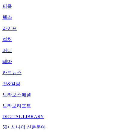
피플
헬스
라이프
컬처
머니
테마
카드뉴스
컷&칼럼
브라보스페셜
브라보리포트
DIGITAL LIBRARY
50+ 시니어 신춘문예