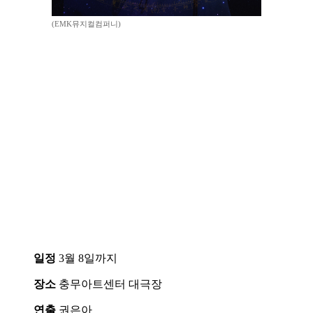
(EMK뮤지컬컴퍼니)
일정
3월 8일까지
장소
충무아트센터 대극장
연출
권은아