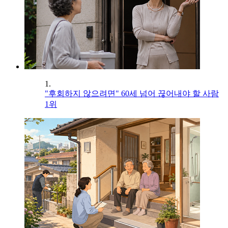
1.
"후회하지 않으려면" 60세 넘어 끊어내야 할 사람
1위