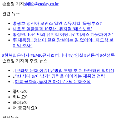
손효정 기자
shjlife@etoday.co.kr
관련 뉴스
홍광호·정선아 로맨스 열연 쇼뮤지컬 ‘물랑루즈!’
새로운 얼굴들과 10주년, 뮤지컬 ‘데스노트’
황정민, 10년 만의 뮤지컬 어땠나? ‘미세스 다웃파이어’
李 대통령 "청년이 결혼 망설이는 일 없어야...제도상 불
이익 조사"
#한복입은남자
#EMK뮤지컬컴퍼니
#장영실
#전동석
#신성록
손효정 기자의 주요 뉴스
⌞
[브라보 문화 이슈] 유방암 투병 후 더 단단해진 박미선
⌞
“AI 시대 살아남기” 경력을 이어가는 재취업 전략
⌞
여름 끝자락, 놓치면 아쉬운 8월 문화소식
좋아요
0
화나요
0
슬퍼요
0
더 궁금해요
0
최신뉴스