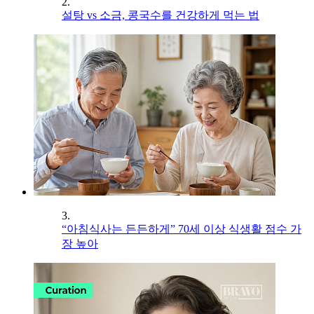
2.
설탕 vs 소금, 콩국수를 건강하게 먹는 법
3.
“아침식사는 든든하게” 70세 이상 식생활 점수 가
장 높아