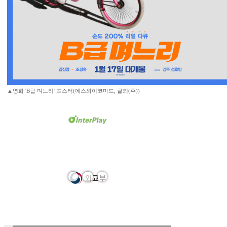
▲영화 'B급 며느리' 포스터(에스와이코마드, 글뫼(주))