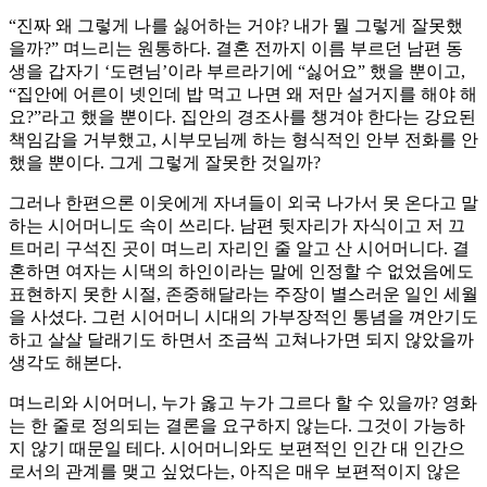
“진짜 왜 그렇게 나를 싫어하는 거야? 내가 뭘 그렇게 잘못했
을까?” 며느리는 원통하다. 결혼 전까지 이름 부르던 남편 동
생을 갑자기 ‘도련님’이라 부르라기에 “싫어요” 했을 뿐이고,
“집안에 어른이 넷인데 밥 먹고 나면 왜 저만 설거지를 해야 해
요?”라고 했을 뿐이다. 집안의 경조사를 챙겨야 한다는 강요된
책임감을 거부했고, 시부모님께 하는 형식적인 안부 전화를 안
했을 뿐이다. 그게 그렇게 잘못한 것일까?
그러나 한편으론 이웃에게 자녀들이 외국 나가서 못 온다고 말
하는 시어머니도 속이 쓰리다. 남편 뒷자리가 자식이고 저 끄
트머리 구석진 곳이 며느리 자리인 줄 알고 산 시어머니다. 결
혼하면 여자는 시댁의 하인이라는 말에 인정할 수 없었음에도
표현하지 못한 시절, 존중해달라는 주장이 별스러운 일인 세월
을 사셨다. 그런 시어머니 시대의 가부장적인 통념을 껴안기도
하고 살살 달래기도 하면서 조금씩 고쳐나가면 되지 않았을까
생각도 해본다.
며느리와 시어머니, 누가 옳고 누가 그르다 할 수 있을까? 영화
는 한 줄로 정의되는 결론을 요구하지 않는다. 그것이 가능하
지 않기 때문일 테다. 시어머니와도 보편적인 인간 대 인간으
로서의 관계를 맺고 싶었다는, 아직은 매우 보편적이지 않은