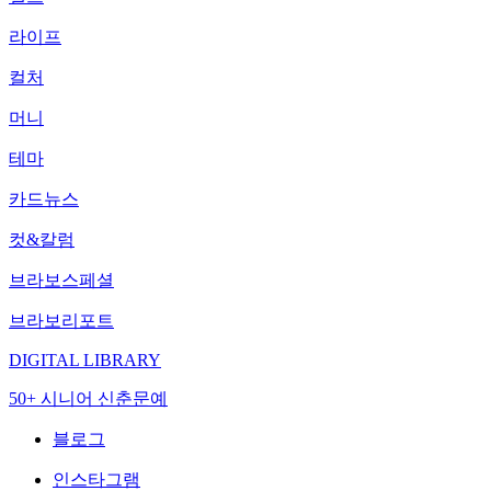
라이프
컬처
머니
테마
카드뉴스
컷&칼럼
브라보스페셜
브라보리포트
DIGITAL LIBRARY
50+ 시니어 신춘문예
블로그
인스타그램