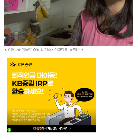
▲영화 'B급 며느리' 스틸 컷(에스와이코마드, 글뫼(주))