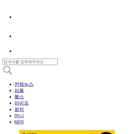
전체뉴스
피플
헬스
라이프
컬처
머니
테마