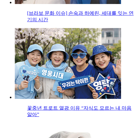
[브라보 문화 이슈] 손숙과 하예린, 세대를 잇는 연
기의 시간
꽃중년 트로트 열광 이유 “자식도 모르는 내 마음
알아”