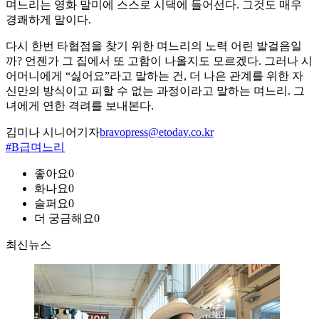
며느리는 영화 말미에 스스로 시댁에 들어선다. 그것도 매우
경쾌하게 말이다.
다시 한번 타협점을 찾기 위한 며느리의 노력 어린 발걸음일
까? 언젠가 그 집에서 또 고함이 나올지도 모르겠다. 그러나 시
어머니에게 “싫어요”라고 말하는 건, 더 나은 관계를 위한 자
신만의 방식이고 피할 수 없는 과정이라고 말하는 며느리. 그
녀에게 연한 격려를 보내본다.
김미나 시니어기자
bravopress@etoday.co.kr
#B급며느리
좋아요
0
화나요
0
슬퍼요
0
더 궁금해요
0
최신뉴스