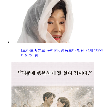
[브라보★튜브] 윤미라, 명품보다 빛난 74세 ‘자연
미인’의 힘