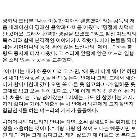
영화의 도입부 “나는 이상한 여자와 결혼했다”라는 감독의 저
음 내레이션이 경쾌한 음악과 대비를 이뤘다. “명절에 시댁에
안 갔어요. 그래서 완벽한 명절을 보냈죠.” 밝고 찰진 며느리의
목소리와 함께 본격적인 이야기가 시작됐다. 이어 눈물을 찍어
내는 시어머니의 등장. 뒤에 앉은 노신사의 “에이…” 하는 불
평도 동시에 터져 나왔다. 그 소리에 앞줄에 앉은 며느리 일행
은 소리 없는 눈웃음을 교환했다.
“어머니는 내가 해준이 데리고 가면, ‘애 옷이 이게 뭐니?’ 하면
서 내가 입혀놓은 옷을 바꿔 놓는다. 언제나 그래. 그래서 해준
이가 할머니한테 갔다 오면 꼭 다른 옷 입고와. 내가 입혀준 옷
그대로 입고 오는 적이 없다고. 근데 이게 되게 신경전이 된 거
야. 처음에는 그냥 넘어갔는데 이제는 나도 안 참겠다는 거지.
지기 싫다는 거야.” 외출하는 차 안에서 남편에게 고자질인지
험담인지를 하는 며느리의 기세가 등등하다.
시어머니와 며느리가 만나는 장면. 소위 잘해보자는 취지로 입
장을 조율하는 것이다. “너랑 나랑 안 섞여도 나는 해준이만 보
면 돼.” “저는 그게 싫다고요. 제가 싫으면 제 아들도 못 본다고