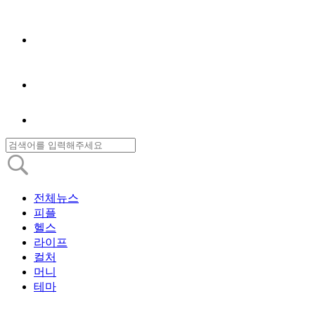
전체뉴스
피플
헬스
라이프
컬처
머니
테마