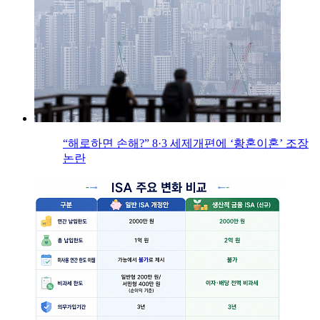
“해로하면 손해?” 8·3 세제개편에 ‘황혼이혼’ 조장
논란