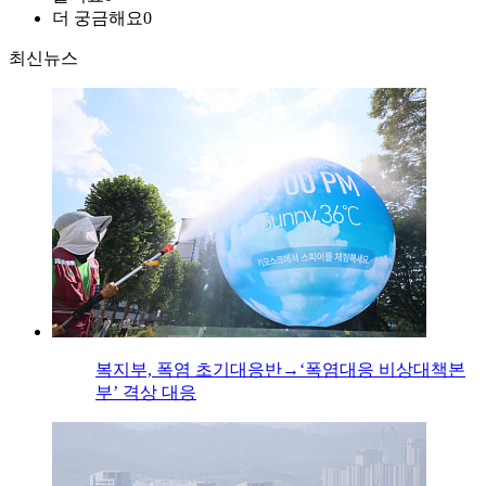
더 궁금해요
0
최신뉴스
복지부, 폭염 초기대응반→‘폭염대응 비상대책본
부’ 격상 대응