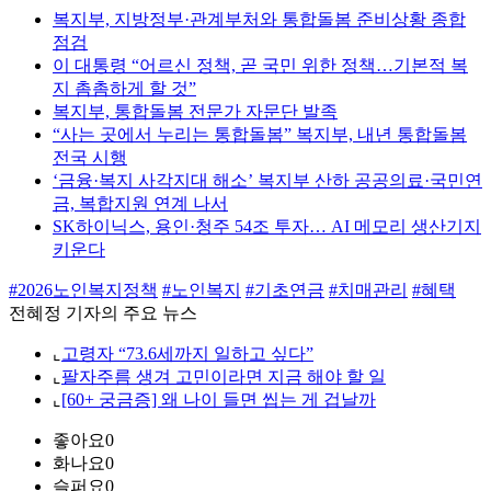
복지부, 지방정부·관계부처와 통합돌봄 준비상황 종합
점검
이 대통령 “어르신 정책, 곧 국민 위한 정책…기본적 복
지 촘촘하게 할 것”
복지부, 통합돌봄 전문가 자문단 발족
“사는 곳에서 누리는 통합돌봄” 복지부, 내년 통합돌봄
전국 시행
‘금융·복지 사각지대 해소’ 복지부 산하 공공의료·국민연
금, 복합지원 연계 나서
SK하이닉스, 용인·청주 54조 투자… AI 메모리 생산기지
키운다
#2026노인복지정책
#노인복지
#기초연금
#치매관리
#혜택
전혜정 기자의 주요 뉴스
⌞
고령자 “73.6세까지 일하고 싶다”
⌞
팔자주름 생겨 고민이라면 지금 해야 할 일
⌞
[60+ 궁금증] 왜 나이 들면 씹는 게 겁날까
좋아요
0
화나요
0
슬퍼요
0