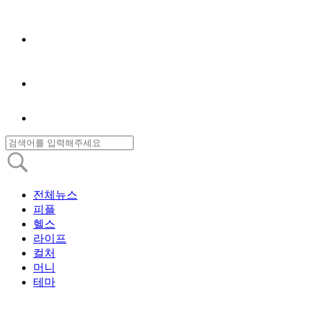
전체뉴스
피플
헬스
라이프
컬처
머니
테마