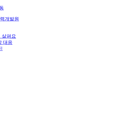
제동
인력개발원
히 살펴요
상 대응
진