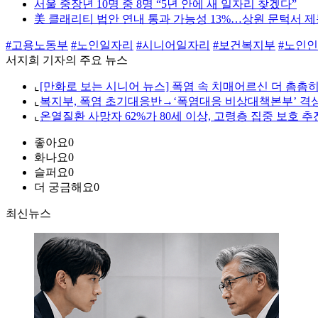
서울 중장년 10명 중 8명 “5년 안에 새 일자리 찾겠다”
美 클래리티 법안 연내 통과 가능성 13%…상원 문턱서 
#고용노동부
#노인일자리
#시니어일자리
#보건복지부
#노인
서지희 기자의 주요 뉴스
⌞
[만화로 보는 시니어 뉴스] 폭염 속 치매어르신 더 촘촘
⌞
복지부, 폭염 초기대응반→‘폭염대응 비상대책본부’ 격
⌞
온열질환 사망자 62%가 80세 이상, 고령층 집중 보호 추
좋아요
0
화나요
0
슬퍼요
0
더 궁금해요
0
최신뉴스