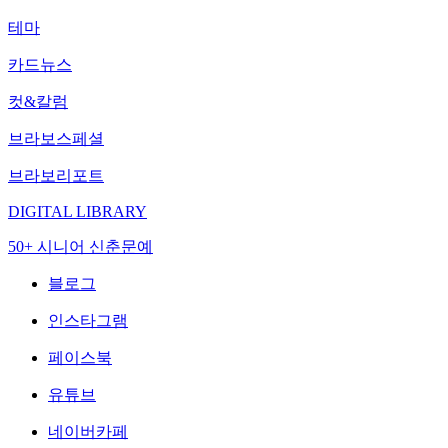
테마
카드뉴스
컷&칼럼
브라보스페셜
브라보리포트
DIGITAL LIBRARY
50+ 시니어 신춘문예
블로그
인스타그램
페이스북
유튜브
네이버카페