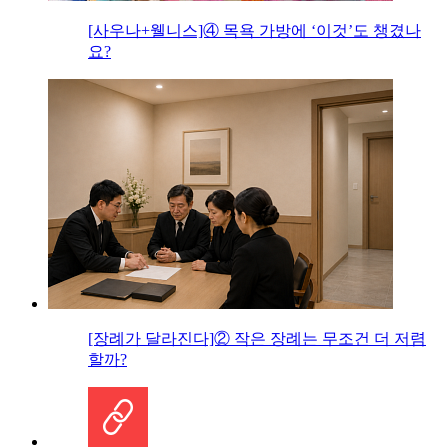
[사우나+웰니스]④ 목욕 가방에 ‘이것’도 챙겼나
요?
[장례가 달라진다]② 작은 장례는 무조건 더 저렴
할까?