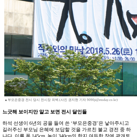
▲부모은중경 전시 당시 전시장 외벽.(사진 권지현 기자 9090ji@etoday.co.kr)
느긋해 보이지만 알고 보면 전시 달인들
하석 선생이 6년의 공을 들여 쓴 ‘부모은중경’은 낳아주시고
길러주신 부모님 은혜에 보답할 것을 가르친 불교 경전 중 하
나다. 이를 폭 145cm, 높이 340cm의 한지 여든한 장에 광개토