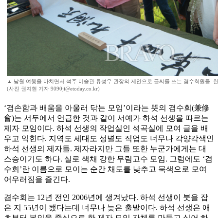
▲ 남원 여행을 마치면서 석주 미술관 류성우 관장의 제안으로 글씨를 쓰는 겸수회원들. 한
(사진 권지현 기자 9090ji@etoday.co.kr)
‘겸손함과 배움을 아울러 닦는 모임’이라는 뜻의 겸수회(兼修
會)는 서두에서 언급한 것과 같이 서예가 하석 선생을 따르는
제자 모임이다. 하석 선생의 작업실인 석곡실에 모여 글을 배
우고 익힌다. 지역도 세대도 성별도 직업도 너무나 각양각색인
하석 선생의 제자들. 제자라지만 그들 또한 누군가에게는 대
스승이기도 하다. 실로 색채 강한 무림고수 모임. 그럼에도 ‘겸
수회’란 이름으로 모이는 순간 채도를 낮추고 묵색으로 모여
어우러짐을 즐긴다.
겸수회는 12년 전인 2006년에 생겨났다. 하석 선생이 붓을 잡
은 지 55년이 됐다는데 너무나 늦은 출발이다. 하석 선생은 애
초부터 본인을 중심으로 한 제자 모임 자체를 만들고 싶어 하