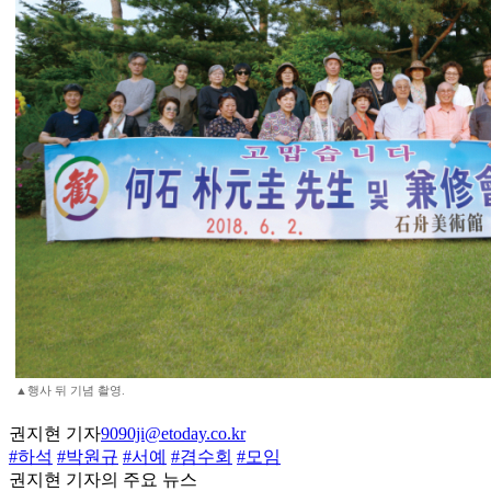
▲행사 뒤 기념 촬영.
권지현 기자
9090ji@etoday.co.kr
#하석
#박원규
#서예
#겸수회
#모임
권지현 기자의 주요 뉴스