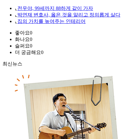
⌞
전우야, 99세까지 88하게 같이 가자
⌞
박연재 변호사, 옳은 것을 알리고 정의롭게 살다
⌞
집의 가치를 높여주는 인테리어
좋아요
0
화나요
0
슬퍼요
0
더 궁금해요
0
최신뉴스