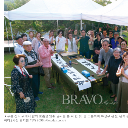
▲푸른 잔디 위에서 함께 호흡을 맞춰 글씨를 쓴 뒤 한 컷. 맨 오른쪽이 류성우 관장, 왼쪽
이다.(사진 권지현 기자 9090ji@etoday.co.kr)