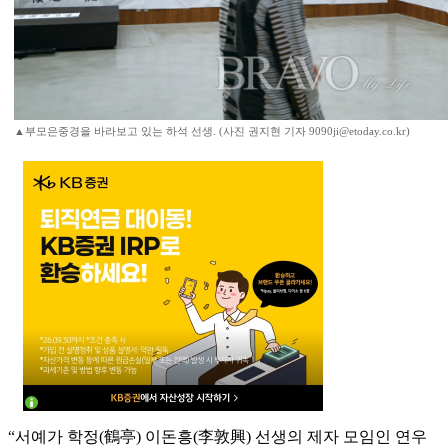
▲부모은중경을 바라보고 있는 하석 선생. (사진 권지현 기자 9090ji@etoday.co.kr)
“서예가 학정(鶴亭) 이돈흥(李敦興) 선생의 제자 모임인 연우