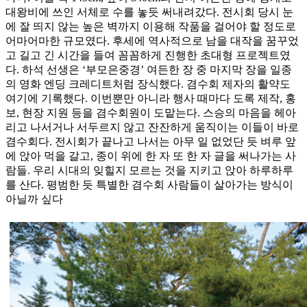
대왕비에 쓰인 서체로 수를 놓듯 써내려갔다. 전시회 당시 눈
에 잘 띄지 않는 높은 벽까지 이용해 작품을 걸어야 할 정도로
어마어마한 규모였다. 후세에 역사적으로 남을 대작을 꿈꾸었
고 길고 긴 시간을 들여 꼼꼼하게 진행한 초대형 프로젝트였
다. 하석 선생은 ‘부모은중경’ 여든한 장 중 마지막 장을 일종
의 영화 엔딩 크레디트처럼 장식했다. 겸수회 제자의 활약도
여기에 기록했다. 이번뿐만 아니라 행사 때마다 도록 제작, 홍
보, 현장 지원 등을 겸수회원이 도맡는다. 스승의 마음을 헤아
리고 나서거나 서두르지 않고 잔잔하게 움직이는 이들이 바로
겸수회다. 전시회가 끝나고 나서는 아무 일 없었단 듯 벼루 앞
에 앉아 먹을 갈고, 종이 위에 한 자 또 한 자 글을 써나가는 사
람들. 우리 시대의 잊힐지 모르는 것을 지키고 앉아 하루하루
를 산다. 평범한 듯 특별한 겸수회 사람들이 살아가는 방식이
아닐까 싶다