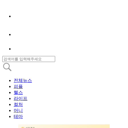
전체뉴스
피플
헬스
라이프
컬처
머니
테마