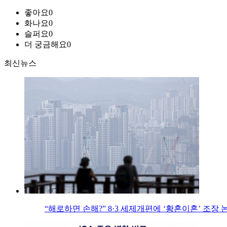
좋아요
0
화나요
0
슬퍼요
0
더 궁금해요
0
최신뉴스
“해로하면 손해?” 8·3 세제개편에 ‘황혼이혼’ 조장 