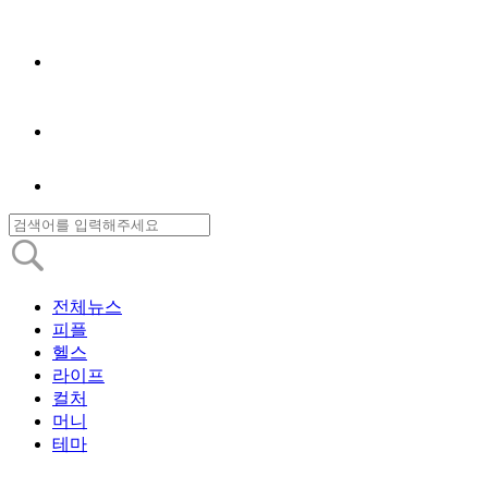
전체뉴스
피플
헬스
라이프
컬처
머니
테마