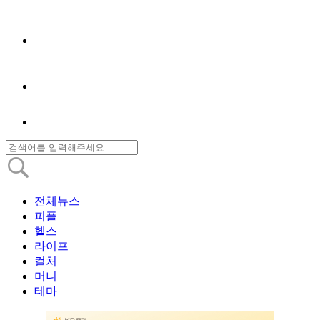
전체뉴스
피플
헬스
라이프
컬처
머니
테마