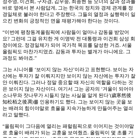
정주영, 이건희, 구자경, 김우중, 최종현 등 오너의 삶과 성과를
바로 옆에서 본 사람답게, 그는 한국의 정치와 경제 관계를 정
경일체로 불러야 한다고 주장했다. 그들의 열정과 실행력이 일
으킨 변화의 긍정적인 면을 재평가해야 한다는 것이다.
“이번에 평창동계올림픽에 사람들이 얼마나 감동을 받았어
요? 그런데 그걸 유치한 게 이명박 전 대통령과 이건희 삼성 회
장이에요. 정경일체가 되어 국가적 목표를 달성한 거죠. 서울
올림픽도 마찬가지였죠. 감동과 투자는 별개가 아니에요. 그
과정도 봐야죠.”
그는 시니어를 ‘보이지 않는 자산’이라고 표현했다. 보이는 자
산에는 투자가 잘 이뤄지지만 보이지 않는 자산에는 투자가 잘
안 이뤄진다. 그러나 정말 중요할 때 자신의 역할을 다하는 것
은 보이지 않는 자산이다. 여기서 그는 공자의 ‘겨울이 되어야
소나무와 잣나무가 시들지 않는 사실을 알게 된다’(歲寒然後
知松栢之後凋)를 인용하기도 했다. 그는 보이지 않는 곳을 보
는 배려의 힘이야말로 효율을 지속가능하게 만들어주는 열쇠
라고 말했다.
“올림픽이 그다음에 열리는 패럴림픽으로 이어지는 것이야말
로 효율이 배려가 되는 교훈을 보여줬죠. 올림픽이 몇 초를 기