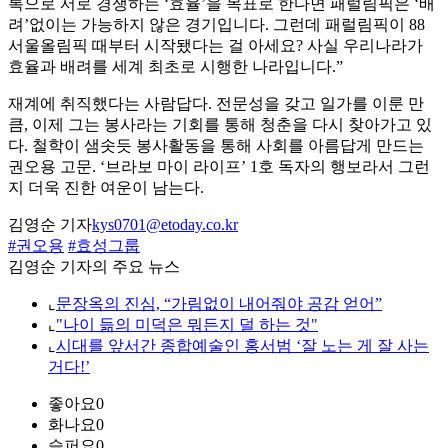
록으로 서로 경쟁하는 ‘효율’을 목표로 한다면 패럴림픽은 ‘배
려’없이는 가능하지 않은 경기입니다. 그런데 패럴림픽이 88
서울올림픽 때부터 시작됐다는 걸 아세요? 사실 우리나라가
효율과 배려를 세계 최초로 시행한 나라입니다.”
재계에 취직했다는 사람답다. 전문성을 갖고 일가를 이룬 만
큼, 이제 그는 봉사라는 기회를 통해 청춘을 다시 찾아가고 있
다. 철학이 샘솟듯 봉사활동을 통해 사회를 아름답게 만드는
권오용 고문. ‘브라보 마이 라이프’ 1호 독자의 행보라서 그런
지 더욱 진한 여운이 남는다.
김영순 기자
kys0701@etoday.co.kr
#권오용
#효성그룹
김영순 기자의 주요 뉴스
⌞
문장옥의 진심, “가림없이 내어줘야 공감 얻어”
⌞
"나이 듦의 미덕은 뭐든지 덜 하는 것"
⌞
시대를 앞서간 종합예술인 홍서범 ‘잘 노는 게 잘 사는
거다!’
좋아요
0
화나요
0
슬퍼요
0