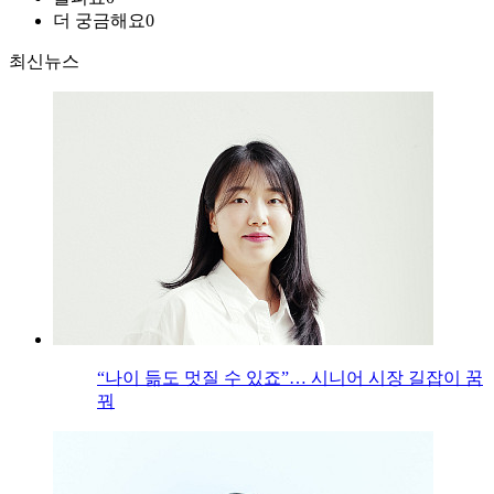
더 궁금해요
0
최신뉴스
“나이 듦도 멋질 수 있죠”… 시니어 시장 길잡이 꿈
꿔