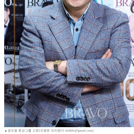
▲권오용 효성그룹 고문(오병돈 프리랜서 obdlife@gmail.com)