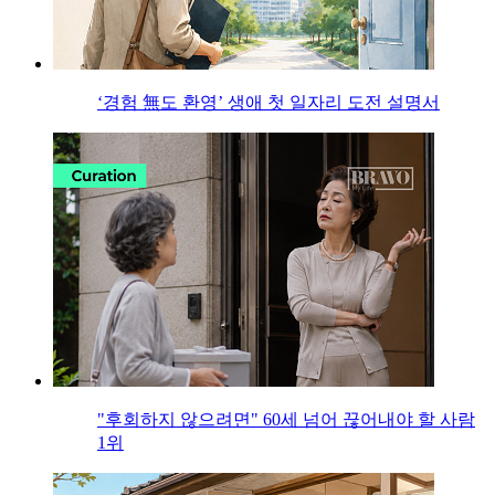
‘경험 無도 환영’ 생애 첫 일자리 도전 설명서
"후회하지 않으려면" 60세 넘어 끊어내야 할 사람
1위