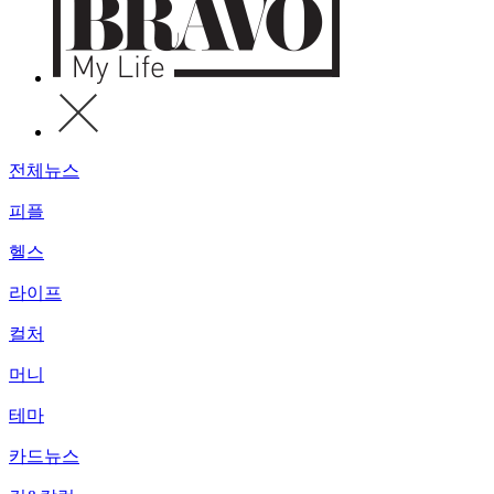
전체뉴스
피플
헬스
라이프
컬처
머니
테마
카드뉴스