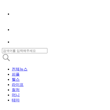
전체뉴스
피플
헬스
라이프
컬처
머니
테마