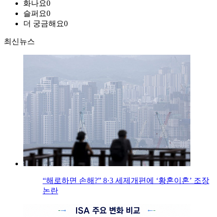
화나요
0
슬퍼요
0
더 궁금해요
0
최신뉴스
“해로하면 손해?” 8·3 세제개편에 ‘황혼이혼’ 조장
논란