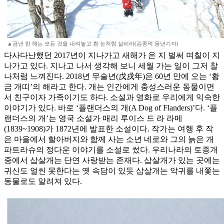
▲금년 한 해는 모든 것을 내려놓고 흰 눈처럼 살리라(김종억 동년기자)
다사다난했던 2017년이 지나가고 새해가 온 지 벌써 며칠이 지
나가고 있다. 지나고 나서 생각해 보니 세월 가는 일이 그저 찰
나처럼 느껴진다. 2018년 무술년(戊戌年)은 60년 만에 오는 ‘황
금 개띠’의 해라고 한다. 개는 인간에게 충성스러운 동물이면
서 친구이자 가족이기도 하다. 소설과 영화로 우리에게 익숙한
이야기가 있다. 바로 ‘플랜더스의 개(A Dog of Flanders)’다. ‘플
랜더스의 개’는 영국 소설가 매리 루이스 드 라 라메
(1839~1908)가 1872년에 발표한 소설이다. 작가는 여행 후 작
은 마을에서 할아버지와 함께 사는 소년 네로와 그의 늙은 개
파트라슈의 정다운 이야기를 소설로 썼다. 우리나라의 토종개
중에서 삽살개는 단연 사랑받는 존재다. 삽살개가 있는 곳에는
귀신도 얼씬 못한다는 옛 속담이 있듯 삽살개는 악귀를 내쫓는
동물로도 알려져 있다.