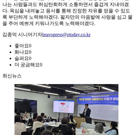
나는 사람들과도 허심탄회하게 소통하면서 즐겁게 지내야겠
다. 욕심을 내려놓고 용서를 통해 진정한 자유를 얻을 수 있도
록 부단하게 노력해야겠다. 필자만의 마음밭에 사랑을 심고 물
을 주어 예쁘게 키워나가도록 노력해야겠다.
김종억 시니어기자
bravopress@etoday.co.kr
좋아요
0
화나요
0
슬퍼요
0
더 궁금해요
0
최신뉴스