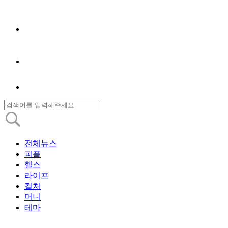
전체뉴스
피플
헬스
라이프
컬처
머니
테마