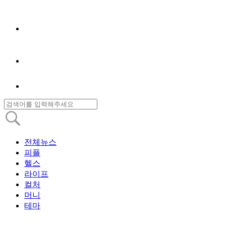
전체뉴스
피플
헬스
라이프
컬처
머니
테마