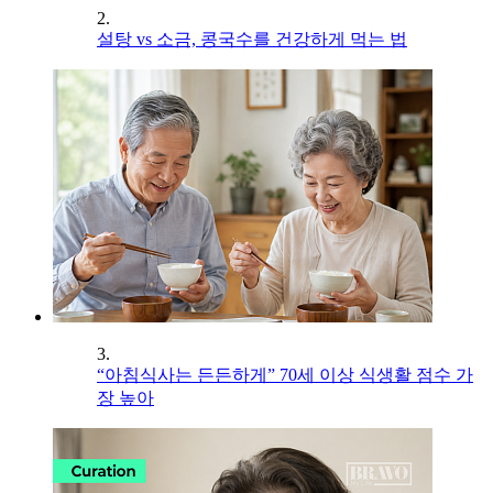
2.
설탕 vs 소금, 콩국수를 건강하게 먹는 법
3.
“아침식사는 든든하게” 70세 이상 식생활 점수 가
장 높아