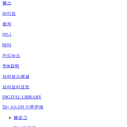
헬스
라이프
컬처
머니
테마
카드뉴스
컷&칼럼
브라보스페셜
브라보리포트
DIGITAL LIBRARY
50+ 시니어 신춘문예
블로그