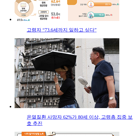
고령자 “73.6세까지 일하고 싶다”
온열질환 사망자 62%가 80세 이상, 고령층 집중 보
호 추진