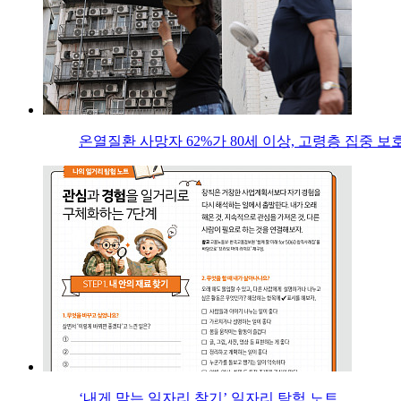
온열질환 사망자 62%가 80세 이상, 고령층 집중 보
‘내게 맞는 일자리 찾기’ 일자리 탐험 노트