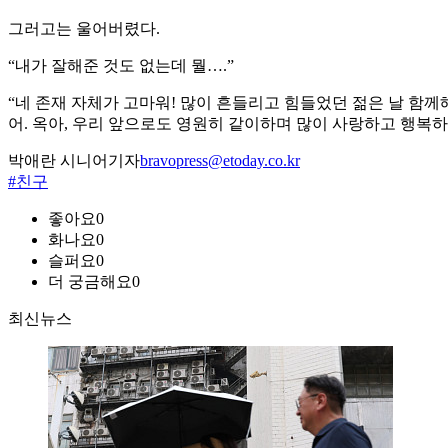
그러고는 울어버렸다.
“내가 잘해준 것도 없는데 뭘….”
“네 존재 자체가 고마워! 많이 흔들리고 힘들었던 젊은 날 함께
어. 옥아, 우리 앞으로도 영원히 같이하며 많이 사랑하고 행복하
박애란 시니어기자
bravopress@etoday.co.kr
#친구
좋아요
0
화나요
0
슬퍼요
0
더 궁금해요
0
최신뉴스