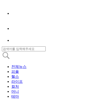
전체뉴스
피플
헬스
라이프
컬처
머니
테마