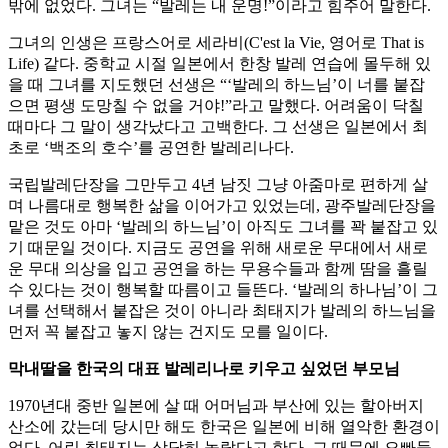
밖에 없었다. 그녀는 “발레는 내 운명!”이라고 힘주어 말한다.
그녀의 인생은 프랑스어로 세라비(C'est la Vie, 영어로 That is
Life) 같다. 중학교 시절 일본에서 한창 발레 연습에 몰두해 있
을 때 그녀를 지도했던 선생은 “‘발레의 하느님’이 너를 붙잡
으면 평생 도망칠 수 없을 거야!”라고 말했다. 어려움이 닥칠
때마다 그 말이 생각났다고 고백한다. 그 선생은 일본에서 최
초로 ‘백조의 호수’를 공연한 발레리나다.
국립발레단장을 그만두고 4년 남짓 그냥 아줌마로 편하게 살
며 나름대로 행복한 삶을 이어가고 있었는데, 광주발레단장을
맡은 것도 아마 ‘발레의 하느님’이 아직도 그녀를 꽉 붙잡고 있
기 때문일 것이다. 지금도 공연을 위해 새로운 무대에서 새로
운 무대 의상을 입고 공연을 하는 무용수들과 함께 땀을 흘릴
수 있다는 것이 행복할 따름이고 들뜬다. ‘발레의 하나님’이 그
녀를 선택해서 붙잡은 것이 아니라 최태지가 발레의 하느님을
먼저 꼭 붙잡고 놓지 않는 건지도 모를 일이다.
막내딸을 한국의 대표 발레리나로 키우고 싶었던 부모님
1970년대 중반 일본에 살 때 어머님과 부산에 있는 할아버지
산소에 갔는데 당시만 해도 한국은 일본에 비해 열악한 환경이
었다. 어린 최태지는 상당히 놀랐다고 한다. 그 때문에 오빠들