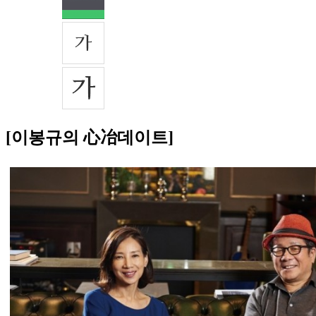
[이봉규의 心冶데이트]