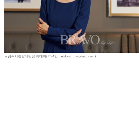
▲광주시립발레단장 최태지(박규민 parkkyumin@gmail.com)