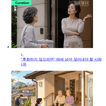
1.
"후회하지 않으려면" 60세 넘어 끊어내야 할 사람
1위