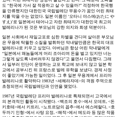
도 “한국에 가서 잘 적응하고 살 수 있을까?” 걱정하며 한국행
을 만류했지만 대한민국 국립발레단 무용수가 꿈인 어린 최태
지를 막을 수는 없었다. 일본 이름인 ‘오타니 야스에(おたに や
すえ)’로 일본에서 태어나고 자란 최태지가 대한민국 최고의
발레리나가 된 것은 부모님의 강한 의지와 희생 덕분이다.
일본 사회에서 재일교포로 심한 차별을 견디며 살아온 부모님
은 무용에 탁월한 소질을 발휘하던 막내딸만큼은 한국의 대표
발레리나로 키우고 싶었다. 아버님은 항상 어린 막내딸에게
“일본에서 왜놈들에게 머리 조아리며 돈을 벌고 있지만 너는
그렇게 살도록 내버려두지 않겠다”고 울면서 다짐했다. 그래
서 일부러 민단이 운영하는 교포 학교에 보내지 않고 일본 학
교에서 공부시킨 뒤 프랑스로 발레 유학을 보냈다. 경제 사정
이 좋았기에 가능한 일이었다. 그 후 일본 무용계에서 프리마
발레리나로 활약하다 1983년 <세헤라자데>의 객원 주역으로
초청되면서 국립발레단과 인연을 맺었다.
1987년 국립발레단 프리마 발레리나로 특채되면서 고국에서
의 본격적인 활동이 시작됐다. <백조의 호수>에서 오데트, <돈
키호테>에서 키트리, <노트르담의 꼽추>에서 에스메랄다, <호
두까기 인형>에서 사탕 요정, <해적>에서 메도라 등 많은 작품