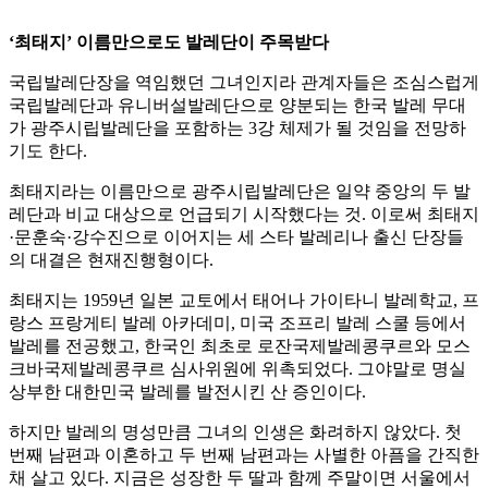
‘최태지’ 이름만으로도 발레단이 주목받다
국립발레단장을 역임했던 그녀인지라 관계자들은 조심스럽게
국립발레단과 유니버설발레단으로 양분되는 한국 발레 무대
가 광주시립발레단을 포함하는 3강 체제가 될 것임을 전망하
기도 한다.
최태지라는 이름만으로 광주시립발레단은 일약 중앙의 두 발
레단과 비교 대상으로 언급되기 시작했다는 것. 이로써 최태지
·문훈숙·강수진으로 이어지는 세 스타 발레리나 출신 단장들
의 대결은 현재진행형이다.
최태지는 1959년 일본 교토에서 태어나 가이타니 발레학교, 프
랑스 프랑게티 발레 아카데미, 미국 조프리 발레 스쿨 등에서
발레를 전공했고, 한국인 최초로 로잔국제발레콩쿠르와 모스
크바국제발레콩쿠르 심사위원에 위촉되었다. 그야말로 명실
상부한 대한민국 발레를 발전시킨 산 증인이다.
하지만 발레의 명성만큼 그녀의 인생은 화려하지 않았다. 첫
번째 남편과 이혼하고 두 번째 남편과는 사별한 아픔을 간직한
채 살고 있다. 지금은 성장한 두 딸과 함께 주말이면 서울에서