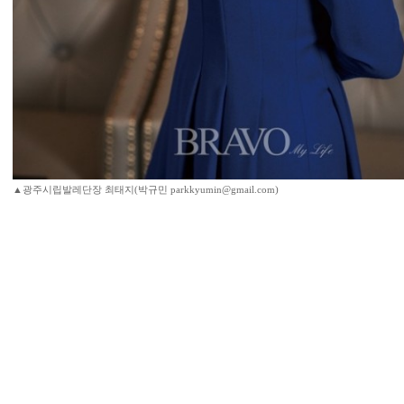
▲광주시립발레단장 최태지(박규민 parkkyumin@gmail.com)