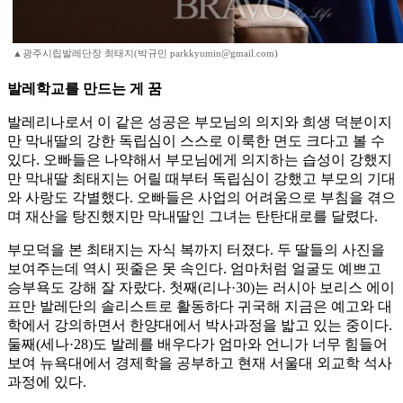
▲광주시립발레단장 최태지(박규민 parkkyumin@gmail.com)
발레학교를 만드는 게 꿈
발레리나로서 이 같은 성공은 부모님의 의지와 희생 덕분이지
만 막내딸의 강한 독립심이 스스로 이룩한 면도 크다고 볼 수
있다. 오빠들은 나약해서 부모님에게 의지하는 습성이 강했지
만 막내딸 최태지는 어릴 때부터 독립심이 강했고 부모의 기대
와 사랑도 각별했다. 오빠들은 사업의 어려움으로 부침을 겪으
며 재산을 탕진했지만 막내딸인 그녀는 탄탄대로를 달렸다.
부모덕을 본 최태지는 자식 복까지 터졌다. 두 딸들의 사진을
보여주는데 역시 핏줄은 못 속인다. 엄마처럼 얼굴도 예쁘고
승부욕도 강해 잘 자랐다. 첫째(리나·30)는 러시아 보리스 에이
프만 발레단의 솔리스트로 활동하다 귀국해 지금은 예고와 대
학에서 강의하면서 한양대에서 박사과정을 밟고 있는 중이다.
둘째(세나·28)도 발레를 배우다가 엄마와 언니가 너무 힘들어
보여 뉴욕대에서 경제학을 공부하고 현재 서울대 외교학 석사
과정에 있다.