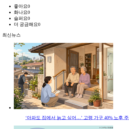
좋아요
0
화나요
0
슬퍼요
0
더 궁금해요
0
최신뉴스
‘아파도 집에서 늙고 싶어…’ 고령 가구 40% 노후