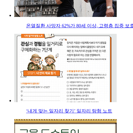
온열질환 사망자 62%가 80세 이상, 고령층 집중 보
‘내게 맞는 일자리 찾기’ 일자리 탐험 노트