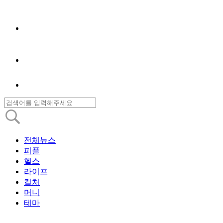
전체뉴스
피플
헬스
라이프
컬처
머니
테마