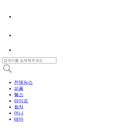
전체뉴스
피플
헬스
라이프
컬처
머니
테마