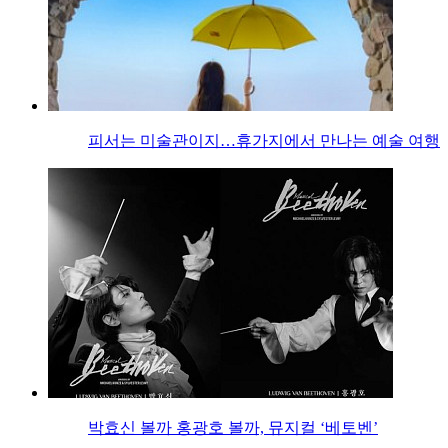
피서는 미술관이지…휴가지에서 만나는 예술 여행
박효신 볼까 홍광호 볼까, 뮤지컬 ‘베토벤’