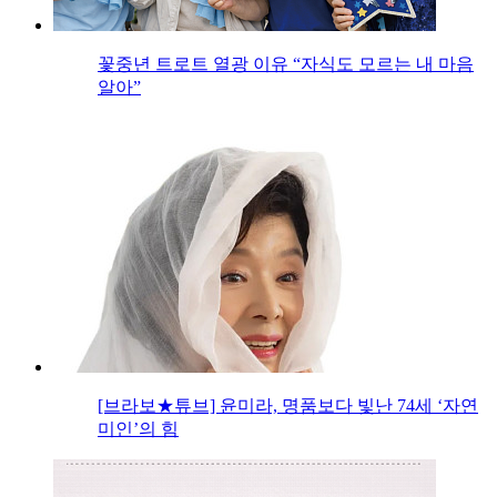
꽃중년 트로트 열광 이유 “자식도 모르는 내 마음
알아”
[브라보★튜브] 윤미라, 명품보다 빛난 74세 ‘자연
미인’의 힘