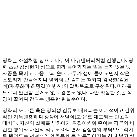
영화는 소설처럼 장으로 나뉘어 다큐멘터리처럼 진행된다. 영
화 초반 김상헌이 성으로 함께 들어가자는 말을 듣지 않은 뱃
사공을 죽이고 나중 그의 손녀 나루가 성에 들어오면서 작은
스토리가 만들어지나 영화의 큰 줄기는 척화파 김상헌(김윤
석)과 주화파 최명길(이병헌)의 말싸움으로 구성된다. 미래를
모르니 판단할 근거도 없고 결론도 없다. 다만 확실한 것은 식
량이 떨어져 간다는 냉혹한 현실뿐이다.
영화의 또 다른 축은 영의정 김류로 대표되는 이기적이고 권위
적인 기득권층과 대장장이 서날쇠(고수)로 대표되는 민초의
대비다. 자신의 실패를 부하에게 뒤집어씌워 죽이는 김류의 비
겁한 행위와 자신의 의무도 아니면서 김상헌의 부탁으로 적지
로 뛰어드는 서날쇠의 행동은 비록 상투적이기는 하나 낡고 썩