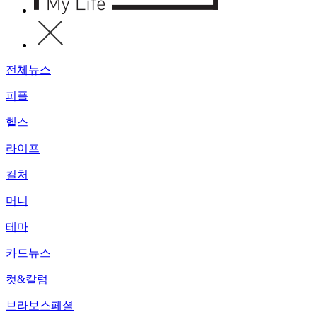
전체뉴스
피플
헬스
라이프
컬처
머니
테마
카드뉴스
컷&칼럼
브라보스페셜