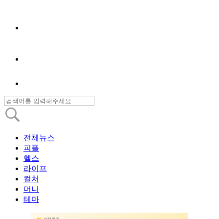
전체뉴스
피플
헬스
라이프
컬처
머니
테마