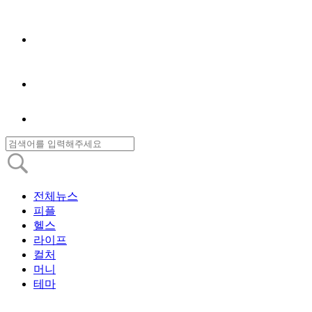
전체뉴스
피플
헬스
라이프
컬처
머니
테마