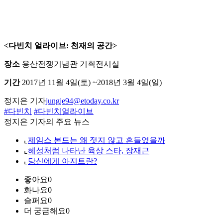
<다빈치 얼라이브: 천재의 공간>
장소
용산전쟁기념관 기획전시실
기간
2017년 11월 4일(토) ~2018년 3월 4일(일)
정지은 기자
jungje94@etoday.co.kr
#다빈치
#다빈치얼라이브
정지은 기자의 주요 뉴스
⌞
제임스 본드는 왜 젓지 않고 흔들었을까
⌞
혜성처럼 나타난 육상 스타, 장재근
⌞
당신에게 아지트란?
좋아요
0
화나요
0
슬퍼요
0
더 궁금해요
0