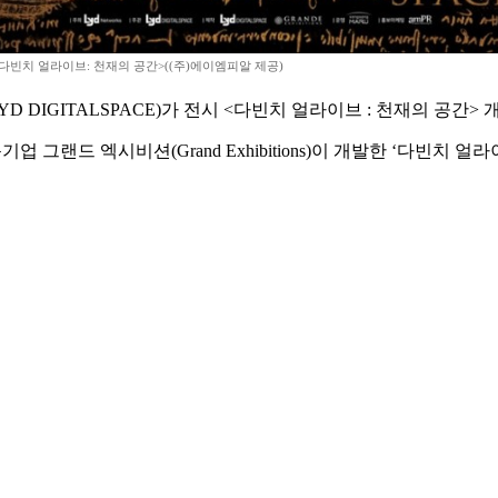
다빈치 얼라이브: 천재의 공간>((주)에이엠피알 제공)
DIGITALSPACE)가 전시 <다빈치 얼라이브 : 천재의 공간> 
 엑시비션(Grand Exhibitions)이 개발한 ‘다빈치 얼라이브-더 익