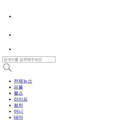
전체뉴스
피플
헬스
라이프
컬처
머니
테마