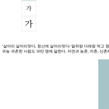
‘살어리 살어리랏다, 청산에 살어리랏다/ 멀위랑 다래랑 먹고 청
귀농·귀촌한 사람도 50만 명에 달한다. 자연과 농촌, 어촌, 산