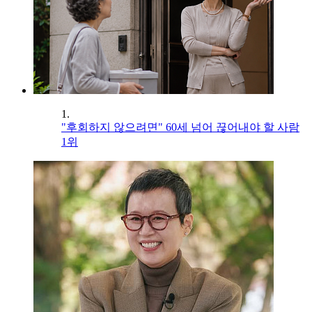
1.
"후회하지 않으려면" 60세 넘어 끊어내야 할 사람
1위