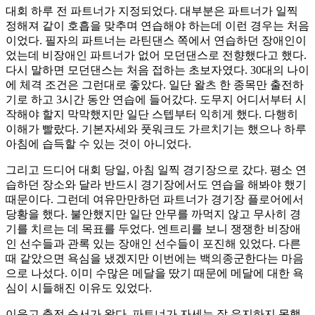
대회 하루 전 파트너가 지정되었다. 대부분은 파트너가 일찍
정해져 같이 호흡을 맞추며 연습해야 하는데 이런 경우는 처음
이었다. 필자의 파트너는 라틴댄스 쪽에서 연습하던 장애인이
었는데 비장애인 파트너가 없어 모던댄스로 전향했다고 했다.
다시 말하면 모던댄스는 처음 접하는 초보자였다. 30대의 나이
에 체격 조건은 그런대로 좋았다. 일단 왈츠 한 종목만 출전하
기로 하고 3시간 동안 연습에 들어갔다. 도무지 어디서부터 시
작해야 할지 막막했지만 일단 스텝부터 익히게 했다. 다행히
이해가 빨랐다. 기본자세와 풋워크도 가르치기는 했으나 하루
아침에 습득할 수 있는 것이 아니었다.
그리고 드디어 대회 당일, 아침 일찍 경기장으로 갔다. 평소 연
습하던 장소와 달라 반드시 경기장에서도 연습을 해봐야 했기
때문이다. 그런데 여유만만하던 파트너가 경기장 플로어에서
당황을 했다. 불안했지만 일단 안무를 까먹지 않고 무사히 경
기를 치르는 데 목표를 두었다. 엔트리를 보니 쟁쟁한 비장애
인 선수들과 관록 있는 장애인 선수들이 포진해 있었다. 다른
때 같았으면 욕심을 냈겠지만 이번에는 백의종군한다는 마음
으로 나섰다. 이미 수많은 메달을 땄기 때문에 메달에 대한 욕
심이 시들해진 이유도 있었다.
이윽고 출전 순서가 왔다. 파트너가 자세는 잘 유지하지 못했