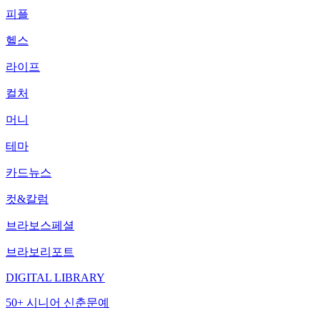
피플
헬스
라이프
컬처
머니
테마
카드뉴스
컷&칼럼
브라보스페셜
브라보리포트
DIGITAL LIBRARY
50+ 시니어 신춘문예