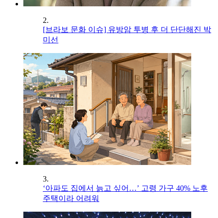
2.
[브라보 문화 이슈] 유방암 투병 후 더 단단해진 박
미선
3.
‘아파도 집에서 늙고 싶어…’ 고령 가구 40% 노후
주택이라 어려워