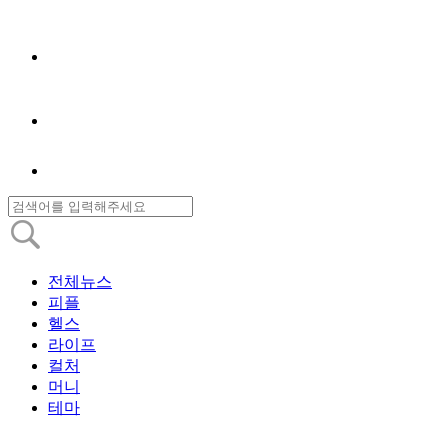
전체뉴스
피플
헬스
라이프
컬처
머니
테마