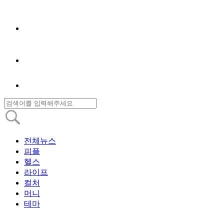
전체뉴스
피플
헬스
라이프
컬처
머니
테마