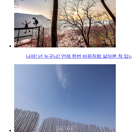
나여! 넌 누구냐? 언제 한번 바위처럼 살아본 적 있나