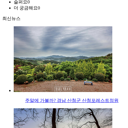
슬퍼요
0
더 궁금해요
0
최신뉴스
주말에 가볼까? 경남 산청군 산청포레스트정원