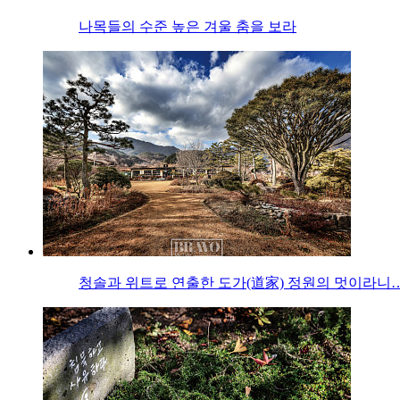
나목들의 수준 높은 겨울 춤을 보라
청솔과 위트로 연출한 도가(道家) 정원의 멋이라니