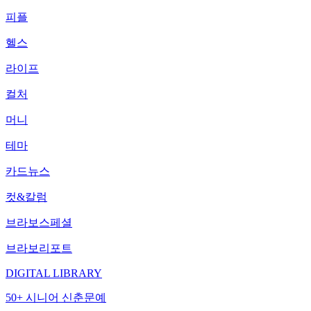
피플
헬스
라이프
컬처
머니
테마
카드뉴스
컷&칼럼
브라보스페셜
브라보리포트
DIGITAL LIBRARY
50+ 시니어 신춘문예