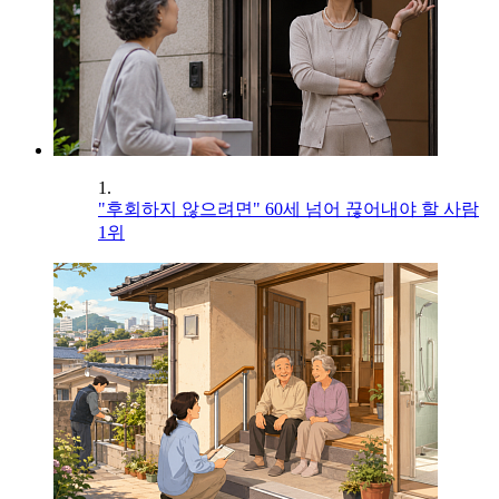
1.
"후회하지 않으려면" 60세 넘어 끊어내야 할 사람
1위