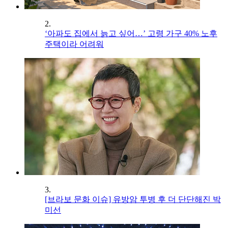
2.
‘아파도 집에서 늙고 싶어…’ 고령 가구 40% 노후
주택이라 어려워
3.
[브라보 문화 이슈] 유방암 투병 후 더 단단해진 박
미선