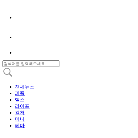
전체뉴스
피플
헬스
라이프
컬처
머니
테마