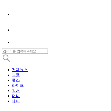
전체뉴스
피플
헬스
라이프
컬처
머니
테마