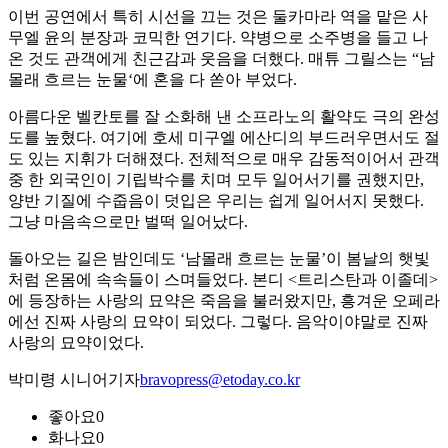
이번 공연에서 특히 시선을 끄는 것은 둘카마라 역을 맡은 사
무엘 윤의 분장과 코믹한 연기다. 약병으로 소주병을 들고 나
온 것도 관객에게 친근감과 웃음을 더했다. 매튜 그릴스는 “남
몰래 흐르는 눈물‘에 혼을 다 쏟아 부었다.
아름다운 벨칸토를 잘 소화해 낸 소프라노의 활약도 극의 완성
도를 높혔다. 여기에 호세 미구엘 에산디의 부드러우면서도 절
도 있는 지휘가 더해졌다. 전체적으로 매우 감동적이어서 관객
중 한 외국인이 기립박수를 치며 모두 일어서기를 권했지만,
양반 기질에 수줍음이 덧입은 우리는 쉽게 일어서지 못했다.
그냥 마음속으로만 벌떡 일어났다.
돌아오는 길은 밤인데도 ‘남몰래 흐르는 눈물’이 봄날의 햇빛
처럼 온몸에 속속들이 스며들었다. 본디 <트리스탄과 이졸데>
에 등장하는 사랑의 묘약은 죽음을 불러왔지만, 흥겨운 오페라
에선 진짜 사랑의 묘약이 되었다. 그렇다. 음악이야말로 진짜
사랑의 묘약이었다.
박미령 시니어기자
bravopress@etoday.co.kr
좋아요
0
화나요
0