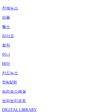
전체뉴스
피플
헬스
라이프
컬처
머니
테마
카드뉴스
컷&칼럼
브라보스페셜
브라보리포트
DIGITAL LIBRARY