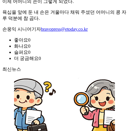
이제 어머니의 손이 그렇게 되었다.
육십을 앞에 둔 내 손은 겨울마다 채워 주셨던 어머니의 콩 자
루 덕분에 참 곱다.
손웅익 시니어기자
bravopress@etoday.co.kr
좋아요
0
화나요
0
슬퍼요
0
더 궁금해요
0
최신뉴스