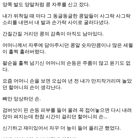
양쪽 발도 양말처럼 콩 자루를 신고 잤다.
내가 뒤척일 때 마다 그 동글동글한 콩알들이 사그락 사그락
소리를 내면서 내 발과 손가락 사이로 굴러다녔다.
간질간질 거리던 콩의 감촉이 아직도 남아있다.
어머니께서 자루에 담아주시던 콩알 숫자만큼이나 많은 세월
이 훌쩍 흘러버렸다.
팔순을 훌쩍 넘기신 어머니의 손등은 주름이 많고 윤기도 없
다.
요즘 어머니 손을 보면 오십여 년 전 내가 만지작거리며 놀았
던 할머니의 손이 생각난다.
뼈만 앙상하던 손.
검버섯이 핀 손등 피부를 들어 올려 꼭 접어놓으면 다시 내려
앉아 펴지는데 한참 시간이 걸리던 할머니의 손...
신기하고 재미있어서 자꾸 더 높이 들어 올리곤 했었다.