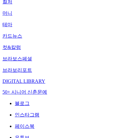
컬처
머니
테마
카드뉴스
컷&칼럼
브라보스페셜
브라보리포트
DIGITAL LIBRARY
50+ 시니어 신춘문예
블로그
인스타그램
페이스북
유튜브