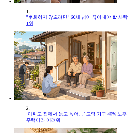
1.
"후회하지 않으려면" 60세 넘어 끊어내야 할 사람
1위
2.
‘아파도 집에서 늙고 싶어…’ 고령 가구 40% 노후
주택이라 어려워