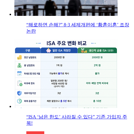
“해로하면 손해?” 8·3 세제개편에 ‘황혼이혼’ 조장
논란
“ISA ‘남은 한도’ 사라질 수 있다” 기존 가입자 주
목!