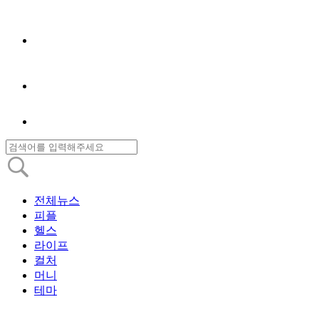
전체뉴스
피플
헬스
라이프
컬처
머니
테마