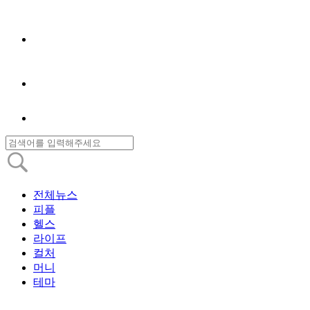
전체뉴스
피플
헬스
라이프
컬처
머니
테마