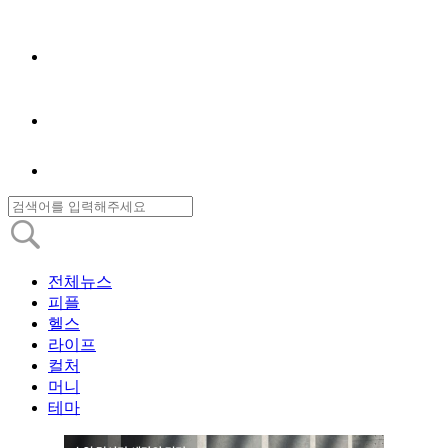
전체뉴스
피플
헬스
라이프
컬처
머니
테마