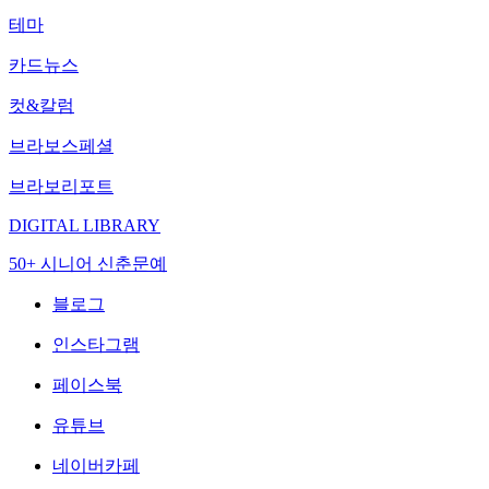
테마
카드뉴스
컷&칼럼
브라보스페셜
브라보리포트
DIGITAL LIBRARY
50+ 시니어 신춘문예
블로그
인스타그램
페이스북
유튜브
네이버카페