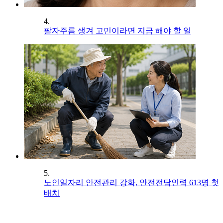
4.
팔자주름 생겨 고민이라면 지금 해야 할 일
5.
노인일자리 안전관리 강화, 안전전담인력 613명 첫
배치