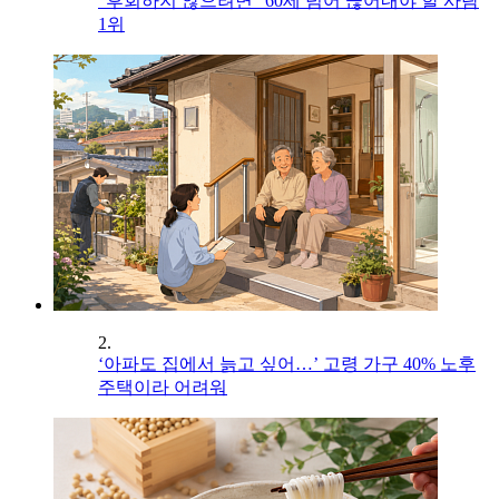
"후회하지 않으려면" 60세 넘어 끊어내야 할 사람
1위
2.
‘아파도 집에서 늙고 싶어…’ 고령 가구 40% 노후
주택이라 어려워