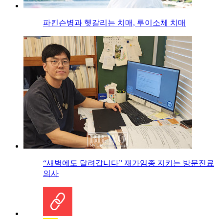
파킨슨병과 헷갈리는 치매, 루이소체 치매
“새벽에도 달려갑니다” 재가임종 지키는 방문진료
의사