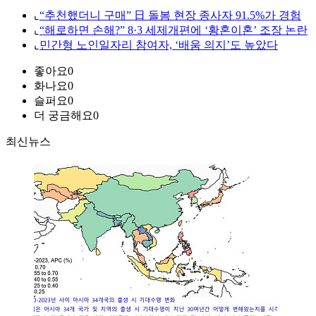
⌞
“추천했더니 구매” 日 돌봄 현장 종사자 91.5%가 경험
⌞
“해로하면 손해?” 8·3 세제개편에 ‘황혼이혼’ 조장 논란
⌞
민간형 노인일자리 참여자, ‘배움 의지’도 높았다
좋아요
0
화나요
0
슬퍼요
0
더 궁금해요
0
최신뉴스