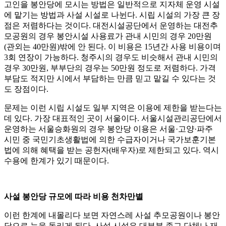
고인을 봉안당에 모시는 방법은 일반적으로 지자체 운영 시설
에 맡기는 방법과 사설 시설로 나뉜다. 시립 시설의 가장 큰 장
점은 저렴하다는 것이다. 대전시설공단에서 운영하는 대전추
모공원의 경우 봉안시설 사용료가 관내 시민의 경우 20만원
(관외는 40만원)밖에 안 된다. 이 비용은 15년간 사용 비용이며
3회 연장이 가능하다. 청주시의 경우도 비슷해서 관내 시민의
경우 30만원, 부부단의 경우는 50만원 정도로 저렴하다. 가격
부담도 적지만 시에서 부담하는 만큼 믿고 맡길 수 있다는 것
도 장점이다.
문제는 이런 시립 시설도 일부 지역은 이용에 제한을 받는다는
데 있다. 가장 대표적인 곳이 서울이다. 서울시설관리공단에서
운영하는 서울승화원의 경우 봉안당 이용은 서울·고양·파주
시민 중 국민기초생활법에 의한 수급자이거나 국가보훈기본
법에 의해 혜택을 받는 공헌자(배우자)로 제한되고 있다. 역시
수용에 한계가 있기 때문이다.
사설 봉안당 규모에 따라 비용 천차만별
이런 한계에 내몰리다 보면 자연스레 사설 추모공원이나 봉안
당으로 눈을 돌리게 된다. 사설 시설은 대부분 종교 단체나 재