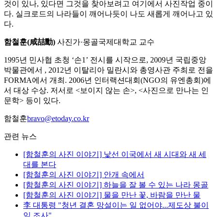
것이 있나, 있다면 그것을 찾아보려고 여기에서 사진작업 중이
다. 실크로드의 나라들이 깨어나듯이 나도 새롭게 깨어나고 있
다.
함철훈(咸喆勳)
사진가·몽골국제대학교 교수
1995년 민사협 초청 ‘손1’ 전시를 시작으로, 2009년 국립중앙
박물관에서
, 2012년 이탈리아 밀란시와 총영사관 주최로
전을
FORMA에서 개최. 2006년 인터랙션대회(NGO의 유엔총회)에
서 대상 수상. 저서로 <보이지 않는 손>, <사진으로 만나는 인
문학> 등이 있다.
함철훈
bravo@etoday.co.kr
관련 뉴스
[함철훈의 사진 이야기] 낯선 이국에서 새 시대와 새 세
대를 본다
[함철훈의 사진 이야기] 안개 속에서
[함철훈의 사진 이야기] 하늘을 잘 볼 수 있는 나라 몽골
[함철훈의 사진 이야기] 물을 만난 꽃, 바람을 만난 물
李 대통령 "청년 결혼 망설이는 일 없어야...제도상 불이
익 조사"