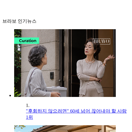
브라보 인기뉴스
1.
"후회하지 않으려면" 60세 넘어 끊어내야 할 사람
1위