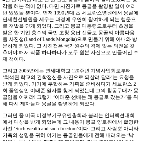
각을 해본 적이 없다. 다만 사진가로 몽골을 촬영할 일이 여러
번 있었을 뿐이다. 먼저 1990년대 초 세브란스병원에서 몽골에
연세친선병원을 세우는 과정에 우연히 참여하게 되는 행운으
로 첫발을 딛게 되었다. 그리고 몽골 대통령으로부터 초청을
받은 한 기업 총수의 국빈 초청 응답 선물로 몽골의 아름다움
을 사진첩(Land of Lands Mongolia)으로 만들기 위해 아내와 방
문하게 되었다. 그 사진첩은 국가원수의 격에 맞는 의전을 갖
추어야 해서 작품 하나하나가 모두 원본 사진으로 만들어진 수
제 책이다.
그리고 2005년에는 연세대학교 120주년 기념사업회로부터
‘희석된 학교의 건학정신을 사진으로 되살려 달라’는 요청을
받게 되었다. 거기에 부합하는 기획을 준비하다가 세브란스 2
회 졸업생인 이태준 열사를 찾게 되었는데 그의 활동무대가 몽
골임을 어쩌랴! 그렇게 ‘이태준 선배는 왜 몽골로 갔는가’를 위
해 다시 제자들과 몽골을 촬영하게 되었다.
그러던 중 미국 비정부기구유엔총회라 불리는 인터랙션대회
에서 대상을 받게 되었는데 그 내용이 몽골 양로원에서 촬영한
사진 ‘Such wealth and such freedom’이다. 그리고 사람뿐 아니라
가축의 생명을 귀히 여기는 몽골인들에게 전해 내려오는 ‘낙