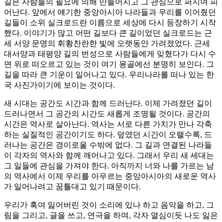
길은 사람들의 필요에 의해 만들어지고 그 관심으로 퍼지며 피
어난다. 앞에서 얘기한 중앙아시아 나라들과 우리를 이어줬던
길들이 소위 실크로드란 이름으로 세상에 다시 등장하기 시작
했다. 이야기가 많고 어떤 길보다 큰 길이었던 실크로드는 근
세 서양 문명의 휘황찬란한 빛에 오랫동안 가려졌었다. 근세
대서양과 태평양 길의 번성으로 사람들에게 잊혔다가 다시 수
면 위로 떠오르고 있는 것이 여기 몽골에선 분명히 보인다. 그
길을 따라 큰 기운이 일어나고 있다. 우리나라를 떠나 있는 한
국 사진가이기에 보이는 것이다.
새 시대는 공간도 시간과 함께 드러난다. 이제 가려졌던 길이
드러나면서 그 공간의 시간도 새롭게 조명될 것이다. 공간의
시간은 역사로 살아난다. 역사는 서로 다른 가치가 만나 각축
하는 실질적인 공간이기도 하다. 덮였던 시간이 오랠수록, 드
러나는 공간은 경이로울 수밖에 없다. 그 길과 연결된 나라들
이 각자의 역사와 함께 깨어나고 있다. 그래서 우리 새 세대는
그 일들에 관심을 가져야 한다. 아직까지 너와 나를 가르는 남
의 역사에서 이제 우리를 아우르는 중앙아시아의 새로운 역사
가 일어나려고 꿈틀대고 있기 때문이다.
우리가 혹여 잃어버린 것이 소리에 있나 하고 음악을 하고, 그
림을 그리고, 글을 쓰고, 연극을 하며, 각자 열심이듯 나도 잃은