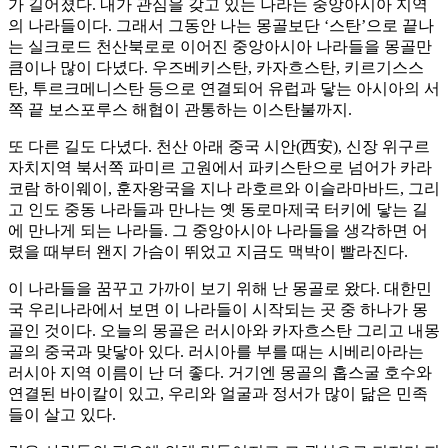
가 길어졌다. 내가 관심을 갖고 있는 나라는 중앙아시아 지역
의 나라들이다. 그래서 그동안 나는 몽골보단 ‘스탄’으로 끝나
는 실크로드 천산북로로 이어진 중앙아시아 나라들을 몽골만
큼이나 많이 다녔다. 우즈베키스탄, 카자흐스탄, 키르기스스
탄, 투르크메니스탄 등으로 연결되어 유럽과 닿는 아시아의 서
쪽 끝 보스포루스 해협이 관통하는 이스탄불까지.
또 다른 길도 다녔다. 천산 아래 중국 시안(西安), 신장 위구르
자치지역 북서쪽 파미르 고원에서 파키스탄으로 넘어가 카라
코람 하이웨이, 훈자왕국을 지나 라호르와 이슬라마바드, 그리
고 인도 중동 나라들과 만나는 옛 동로마제국 터키에 닿는 길
에 만나게 되는 나라들. 그 중앙아시아 나라들을 생각하면 어
렸을 때부터 왠지 가슴이 뛰었고 지금도 맥박이 빨라진다.
이 나라들을 꿈꾸고 가까이 보기 위해 난 몽골로 왔다. 대한민
국 우리나라에서 보면 이 나라들이 시작되는 곳 중 하나가 몽
골인 것이다. 오늘의 몽골은 러시아와 카자흐스탄 그리고 내몽
골의 중국과 맞닿아 있다. 러시아를 부를 때는 시베리아라는
러시아 지역 이름이 난 더 좋다. 거기엔 몽골의 홉스굴 호수와
연결된 바이칼이 있고, 우리와 얼굴과 정서가 많이 닮은 민족
들이 살고 있다.