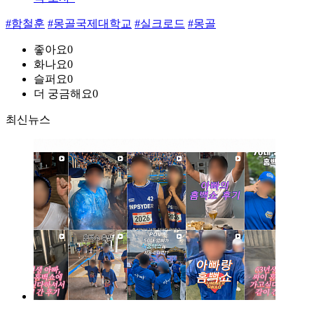
#함철훈
#몽골국제대학교
#실크로드
#몽골
좋아요
0
화나요
0
슬퍼요
0
더 궁금해요
0
최신뉴스