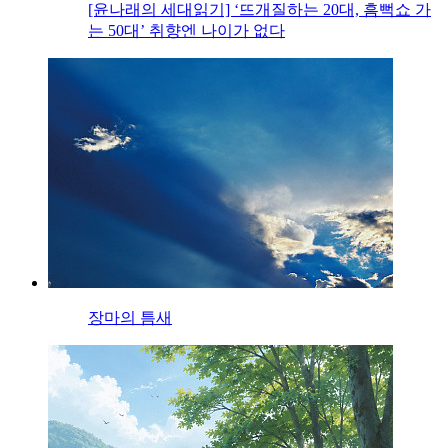
[윤나래의 세대읽기] ‘뜨개질하는 20대, 흠뻑쇼 가
는 50대’ 취향엔 나이가 없다
장마의 틈새