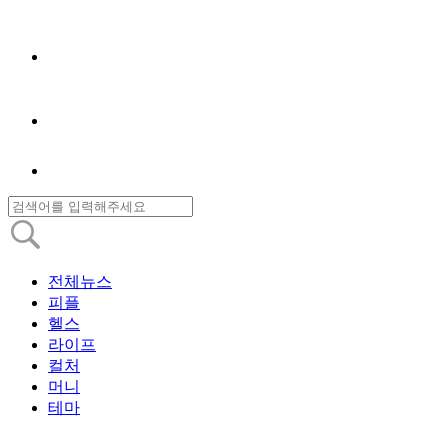
전체뉴스
피플
헬스
라이프
컬처
머니
테마