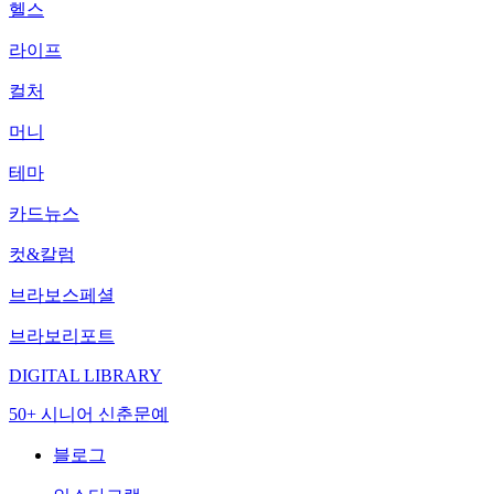
헬스
라이프
컬처
머니
테마
카드뉴스
컷&칼럼
브라보스페셜
브라보리포트
DIGITAL LIBRARY
50+ 시니어 신춘문예
블로그