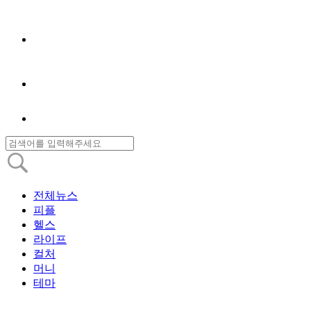
전체뉴스
피플
헬스
라이프
컬처
머니
테마