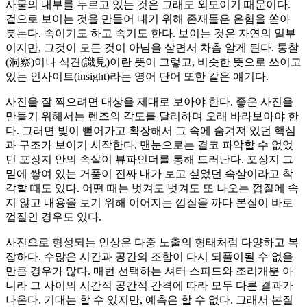
사물의 내부를 누르고 있는 것은 그래도 외모이기 때문이다.
겉으로 보이는 것을 만들어 내기 위해 존재들은 온힘을 쏟아
붓는다. 속이기도 하고 속기도 한다. 보이는 것은 자연의 일부
이지만, 그것이 모든 것이 아님을 살면서 차츰 알게 된다. 통찰
(洞察)이나 식견(識見)이란 뜻이 그렇고, 비슷한 뜻으로 쓰이고
있는 인사이트(insight)라는 영어 단어 또한 같은 얘기다.
사진을 잘 찍으려면 대상을 제대로 보아야 한다. 좋은 사진을
만들기 위해서는 렌즈의 각도를 달리하며 오래 바라보아야 한
다. 그러면 빛이 뻗어가고 확장해서 그 속에 숨겨져 있던 핵심
과 구조가 보이기 시작한다. 맨눈으로는 결코 파악할 수 없었
던 포장지 안의 속살이 뷰파인더를 통해 드러난다. 포장지 그
밑에 쌓여 있는 거품이 진짜 내가 보고 싶었던 속살이라고 착
각할 때도 있다. 어떤 때는 벗겨도 벗겨도 또 나오는 껍질에 속
지 않고 내용을 보기 위해 이어지는 껍질을 까다 본질이 바로
껍질인 경우도 있다.
사진으로 형성되는 인상은 다중 노출의 형태처럼 다양하고 복
잡하다. 수많은 시간과 공간의 조합이 다시 되풀이될 수 없을
만큼 경우가 많다. 매번 선택하는 셔터 스피드와 조리개뿐 아
니라 그 사이의 시간적 공간적 간격에 따라 모두 다른 결과가
나온다. 기대는 할 수 있지만, 예측은 할 수 없다. 그래서 본질