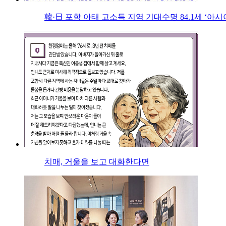
韓·日 포함 아태 고소득 지역 기대수명 84.1세 ‘아시
치매, 거울을 보고 대화한다면