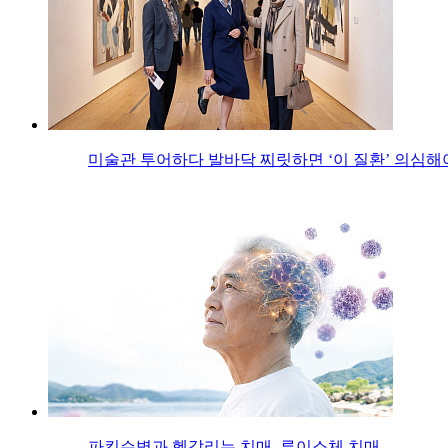
미술관 투어하다 발바닥 찌릿하면 ‘이 질환’ 의심해
파킨슨병과 헷갈리는 치매, 루이소체 치매