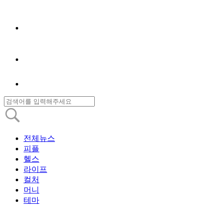
전체뉴스
피플
헬스
라이프
컬처
머니
테마