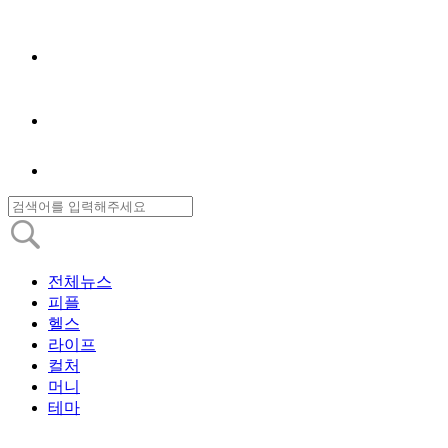
전체뉴스
피플
헬스
라이프
컬처
머니
테마