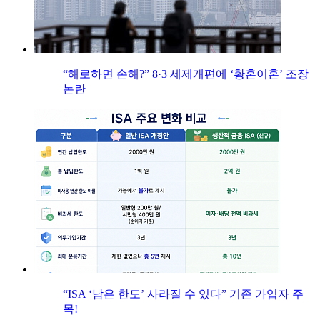
“해로하면 손해?” 8·3 세제개편에 ‘황혼이혼’ 조장
논란
“ISA ‘남은 한도’ 사라질 수 있다” 기존 가입자 주
목!