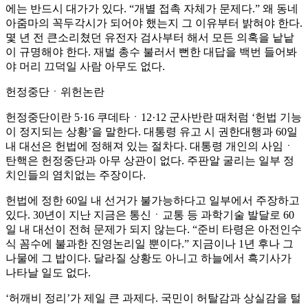
에는 반드시 대가가 있다. “개별 접촉 자체가 문제다.” 왜 동네
아줌마의 꼭두각시가 되어야 했는지 그 이유부터 밝혀야 한다.
몇 년 전 큰소리쳤던 유전자 검사부터 해서 모든 의혹을 낱낱
이 규명해야 한다. 재벌 총수 불러서 뻔한 대답을 백번 들어봐
야 머리 끄덕일 사람 아무도 없다.
헌정중단ㆍ위헌논란
헌정중단이란 5·16 쿠데타ㆍ12·12 군사반란 때처럼 ‘헌법 기능
이 정지되는 상황’을 말한다. 대통령 유고 시 권한대행과 60일
내 대선은 헌법에 정해져 있는 절차다. 대통령 개인의 사임ㆍ
탄핵은 헌정중단과 아무 상관이 없다. 주판알 굴리는 일부 정
치인들의 염치없는 주장이다.
헌법에 정한 60일 내 선거가 불가능하다고 일부에서 주장하고
있다. 30년이 지난 지금은 통신ㆍ교통 등 과학기술 발달로 60
일 내 대선이 전혀 문제가 되지 않는다. “준비 타령은 아전인수
식 꼼수에 불과한 진영논리일 뿐이다.” 지금이나 1년 후나 그
나물에 그 밥이다. 달라질 상황도 아니고 하늘에서 흑기사가
나타날 일도 없다.
‘허깨비 정리’가 제일 큰 과제다. 국민이 허탈감과 상실감을 털