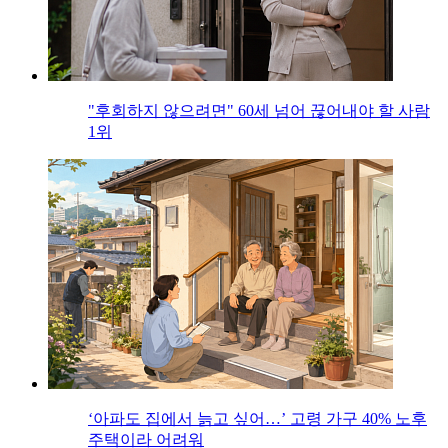
"후회하지 않으려면" 60세 넘어 끊어내야 할 사람
1위
‘아파도 집에서 늙고 싶어…’ 고령 가구 40% 노후
주택이라 어려워