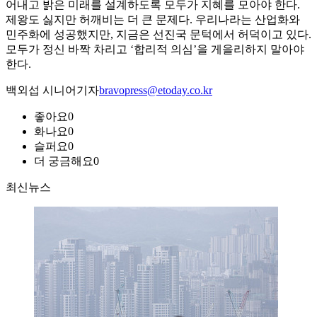
어내고 밝은 미래를 설계하도록 모두가 지혜를 모아야 한다.
제왕도 싫지만 허깨비는 더 큰 문제다. 우리나라는 산업화와
민주화에 성공했지만, 지금은 선진국 문턱에서 허덕이고 있다.
모두가 정신 바짝 차리고 ‘합리적 의심’을 게을리하지 말아야
한다.
백외섭 시니어기자
bravopress@etoday.co.kr
좋아요
0
화나요
0
슬퍼요
0
더 궁금해요
0
최신뉴스