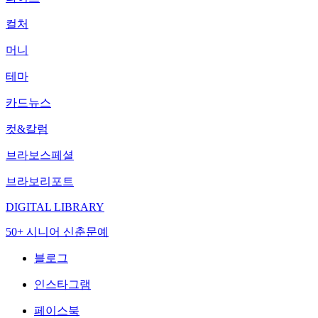
컬처
머니
테마
카드뉴스
컷&칼럼
브라보스페셜
브라보리포트
DIGITAL LIBRARY
50+ 시니어 신춘문예
블로그
인스타그램
페이스북