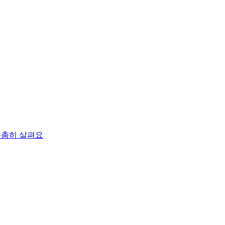
촘촘히 살펴요