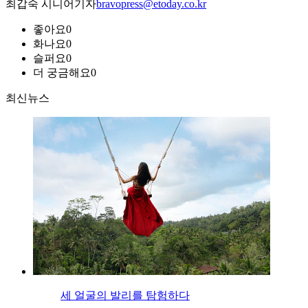
최갑숙 시니어기자
bravopress@etoday.co.kr
좋아요
0
화나요
0
슬퍼요
0
더 궁금해요
0
최신뉴스
세 얼굴의 발리를 탐험하다