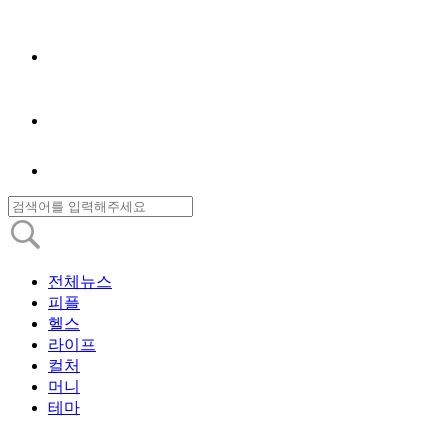
전체뉴스
피플
헬스
라이프
컬처
머니
테마