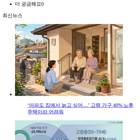
더 궁금해요
0
최신뉴스
‘아파도 집에서 늙고 싶어…’ 고령 가구 40% 노후
주택이라 어려워