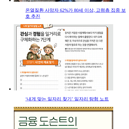
온열질환 사망자 62%가 80세 이상, 고령층 집중 보
호 추진
‘내게 맞는 일자리 찾기’ 일자리 탐험 노트