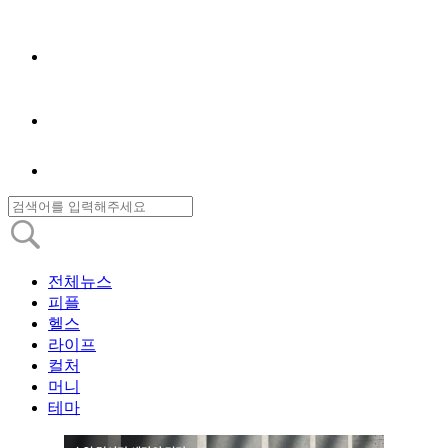
전체뉴스
피플
헬스
라이프
컬처
머니
테마