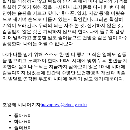
필자를 의심하지 않고 확실히 믿기 위해서 아니 필자의 기억을
확실히 굳히기 위해 집을 나서면서 소지품을 다시 한 번 더 확
인하는 습관을 기르고 있다. ‘휴대폰, 열쇠, 지갑 등’을 머릿속
으로 새기며 손으로 더듬어 있는지 확인한다. 그러면 확실히
기억이 오래간다. 우리의 뇌는 자주 본 것, 신기하지 않은 것,
감동받지 않은 것은 기억하지 않으려 한다. 나이 들수록 감정
이 메말라가고 흥분할 일도 줄어들므로 건망증 같은 일이 자주
발생한다. 나이는 어쩔 수 없나보다.
내가 나를 믿기 위해 스스로 한 번 더 챙기고 작은 일에도 감동
을 받으려고 노력해야 한다. 100세 시대에 맞춰 두뇌 훈련을 계
속한다. 몸이나 두뇌는 지금까지 살아보지 않은 100세 시대에
길들여지지 않았는데 인간의 수명만 보건환경의 개선과 의술
의 발달로 연장된 부조화 시대에 우리가 살고 있기 때문이다.
조왕래 시니어기자
bravopress@etoday.co.kr
좋아요
0
화나요
0
슬퍼요
0