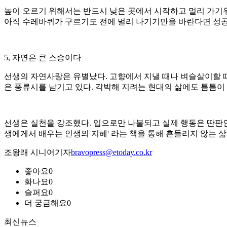
높이 오르기 위해서는 반드시 낮은 곳에서 시작하고 멀리 가기
아직 수레바퀴가 구르기도 전에 멀리 나기기만을 바란다면 성공할
5, 자연은 큰 스승이다
선생의 자연사랑은 유별났다. 고향에서 지낼 때나 벼슬살이할 때
은 풍류시를 남기고 있다. 각박해 지려는 현대의 삶에도 틈틈이 
선생은 실천을 강조했다. 입으로만 나불되고 실제 행동은 딴판인 
생에게서 배우는 인생의 지혜' 라는 책을 통해 흔들리지 않는 
조왕래 시니어기자
bravopress@etoday.co.kr
좋아요
0
화나요
0
슬퍼요
0
더 궁금해요
0
최신뉴스