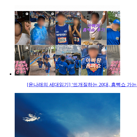
[윤나래의 세대읽기] ‘뜨개질하는 20대, 흠뻑쇼 가는