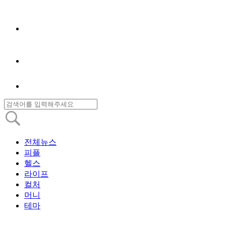
전체뉴스
피플
헬스
라이프
컬처
머니
테마