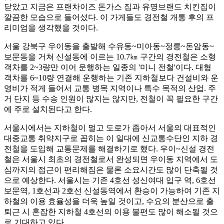
닫았고 지금은 프랜차이즈 돈가스 집과 유명브랜드 치킨집이
깔끔한 모습으로 들어섰다. 이 가게들도 경전철 개통 후의 프
리미엄을 생각했을 것이다.
서울 강북구 우이동을 출발해 수유동~미아동~정릉~돈암동~
보문동을 거쳐 신설동에 이르는 10.7㎞ 구간의 경전철은 소형
객차를 2~3량만 이어 운행하는 일종의 '미니 전철'이다. 대형
객차를 6~10량 연결해 운행하는 기존 지하철보다 건설비와 운
영비가 적게 들어서 교통 병목 지역이나 특수 목적의 산업. 주
거 단지 등 수송 인원이 많지는 않지만, 전철이 꼭 필요한 구간
에 주로 설치된다고 한다.
서울시에서는 지하철이 멀고 도로가 좁아서 서울의 대표적인
대중교통 취약지구로 꼽히는 이 일대에 신교통수단인 지하 경
전철을 도입해 교통문제를 해결하기로 했다. 우이~신설 경전
철은 서울시 최초의 경전철로서 완성되면 우이동 지역에서 도
심까지의 접근이 편리해짐은 물론 소요시간도 많이 단축될 것
으로 예상한다. 서울시는 기존 4호선 성신여대 입구 역, 6호선
보문역, 1호선과 2호선 신설동역에서 환승이 가능하여 기존 지
하철의 이용 효율성을 더욱 높일 것이고, 수요의 분산으로 출
퇴근 시 혼잡한 지하철 4호선의 이용 불편도 많이 해소될 것으
로 기대하고 있다.