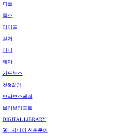
피플
헬스
라이프
컬처
머니
테마
카드뉴스
컷&칼럼
브라보스페셜
브라보리포트
DIGITAL LIBRARY
50+ 시니어 신춘문예