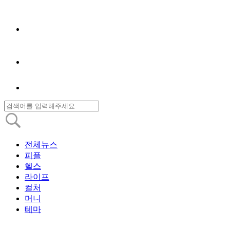
전체뉴스
피플
헬스
라이프
컬처
머니
테마