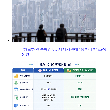
“해로하면 손해?” 8·3 세제개편에 ‘황혼이혼’ 조장
논란