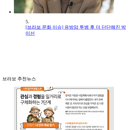
5.
[브라보 문화 이슈] 유방암 투병 후 더 단단해진 박
미선
브라보 추천뉴스