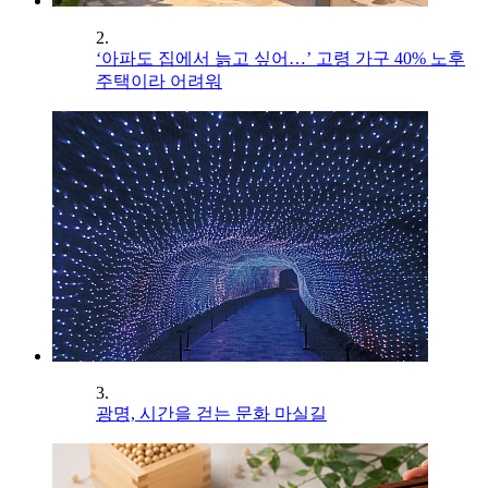
2.
‘아파도 집에서 늙고 싶어…’ 고령 가구 40% 노후
주택이라 어려워
3.
광명, 시간을 걷는 문화 마실길