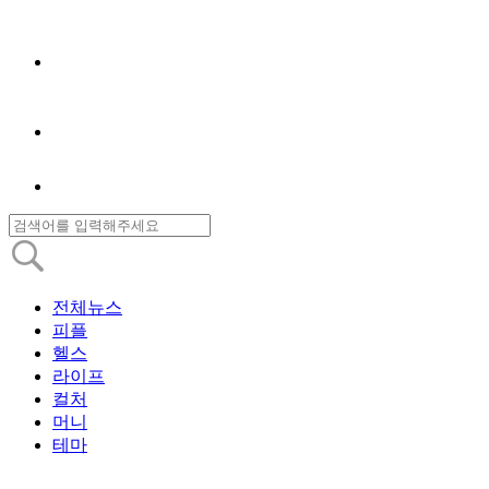
전체뉴스
피플
헬스
라이프
컬처
머니
테마