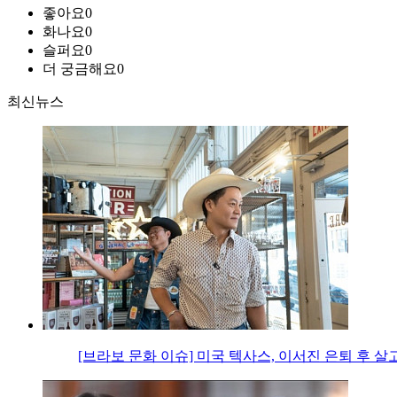
좋아요
0
화나요
0
슬퍼요
0
더 궁금해요
0
최신뉴스
[브라보 문화 이슈] 미국 텍사스, 이서진 은퇴 후 살