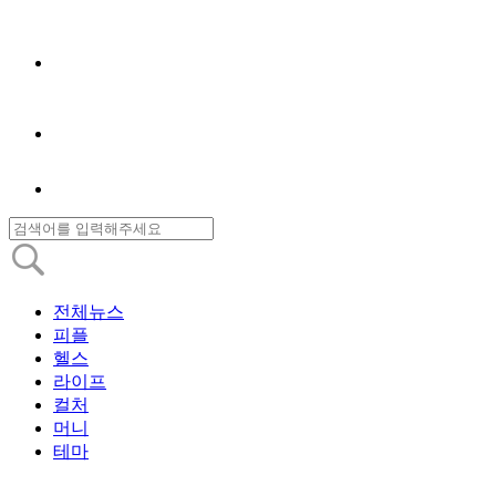
전체뉴스
피플
헬스
라이프
컬처
머니
테마