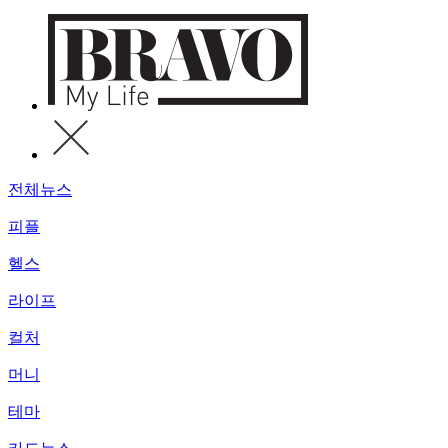
전체뉴스
피플
헬스
라이프
컬처
머니
테마