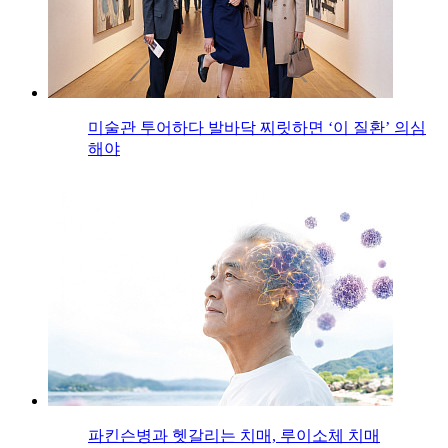
미술관 투어하다 발바닥 찌릿하면 ‘이 질환’ 의심
해야
파킨슨병과 헷갈리는 치매, 루이소체 치매