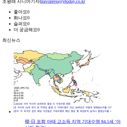
조왕래 시니어기자
bravopress@etoday.co.kr
좋아요
0
화나요
0
슬퍼요
0
더 궁금해요
0
최신뉴스
韓·日 포함 아태 고소득 지역 기대수명 84.1세 ‘아