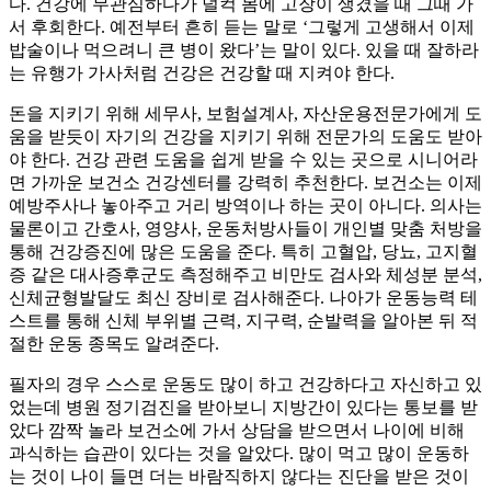
다. 건강에 무관심하다가 덜컥 몸에 고장이 생겼을 때 그때 가
서 후회한다. 예전부터 흔히 듣는 말로 ‘그렇게 고생해서 이제
밥술이나 먹으려니 큰 병이 왔다’는 말이 있다. 있을 때 잘하라
는 유행가 가사처럼 건강은 건강할 때 지켜야 한다.
돈을 지키기 위해 세무사, 보험설계사, 자산운용전문가에게 도
움을 받듯이 자기의 건강을 지키기 위해 전문가의 도움도 받아
야 한다. 건강 관련 도움을 쉽게 받을 수 있는 곳으로 시니어라
면 가까운 보건소 건강센터를 강력히 추천한다. 보건소는 이제
예방주사나 놓아주고 거리 방역이나 하는 곳이 아니다. 의사는
물론이고 간호사, 영양사, 운동처방사들이 개인별 맞춤 처방을
통해 건강증진에 많은 도움을 준다. 특히 고혈압, 당뇨, 고지혈
증 같은 대사증후군도 측정해주고 비만도 검사와 체성분 분석,
신체균형발달도 최신 장비로 검사해준다. 나아가 운동능력 테
스트를 통해 신체 부위별 근력, 지구력, 순발력을 알아본 뒤 적
절한 운동 종목도 알려준다.
필자의 경우 스스로 운동도 많이 하고 건강하다고 자신하고 있
었는데 병원 정기검진을 받아보니 지방간이 있다는 통보를 받
았다 깜짝 놀라 보건소에 가서 상담을 받으면서 나이에 비해
과식하는 습관이 있다는 것을 알았다. 많이 먹고 많이 운동하
는 것이 나이 들면 더는 바람직하지 않다는 진단을 받은 것이