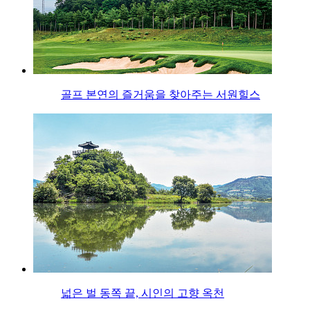
골프 본연의 즐거움을 찾아주는 서원힐스
넓은 벌 동쪽 끝, 시인의 고향 옥천