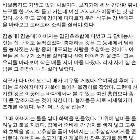
비닐봉지도 가방도 없던 시절이다. 보자기에 싸서 간단한 취사
도구를 한 가지씩 들고 가는데 여전 거지패가 이동하는 것 같
았다. 천신만고 끝에 강가에 다다르자 우리 식구는 강 반대편
을 바라보고 고래고래 소리를 질러야 했다.
김총대! 김총대! 아버지는 엽연초조합에 다녔고 그 담배농사
짓는 집 근처로 놀러갔었다. 총대라는 것은 그 동네에서 담배
를 농사짓는 사람 중의 대표되는 사람을 호칭하는 것이다. 아
무튼 온 식구가 소리를 질러대니 산에 메아리가 울렸다. 그는
우리를 바라보며 작은 배를 저어 마중 나왔다. 각자 자기 집 손
님은 그 쥔장이 나와 실어 날랐다.
식구가 다 배에 오르니 배가 기우뚱 거렸다. 우여곡절 후에 우
리는 도착하자마자 개울에 들어가 올갱이를 잡았다. 그런데 신
기한 것은 이곳에는 바다에서나 볼 수 있는 여전 홍합보다 좀
더 큰 말조개라는 것이 지천이다. 형제들은 서로 시새워가며
조개를 주웠다. 누가 더 큰 것을 잡는가.
그 때 아버지는 돌을 쌓아 화덕을 만들었다. 그 위에 냄비를 올
려놓고 불을 지폈다. 집에서 준비해 간 감자를 삐져 넣고 고추
와 호박을 넣고 고추장을 풀어 아버지는 고추장감자찌게를 준
비했다. 아버지는 소고기 대신 개울에서 잡은 조개를 듬뿍 넣