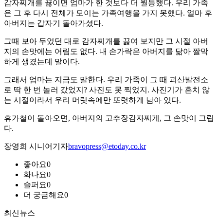
감자찌개를 끓이면 엄마가 한 것보다 더 월등했다. 우리 가족
은 그 후 다시 전체가 모이는 가족여행을 가지 못했다. 얼마 후
아버지는 갑자기 돌아가셨다.
그때 보아 두었던 대로 감자찌개를 끓여 보지만 그 시절 아버
지의 손맛에는 어림도 없다. 내 손가락은 아버지를 닮아 짤막
하게 생겼는데 말이다.
그래서 엄마는 지금도 말한다. 우리 가족이 그 때 괴산발전소
로 딱 한 번 놀러 갔었지? 사진도 못 찍었지. 사진기가 흔치 않
는 시절이라서 우리 머릿속에만 또렷하게 남아 있다.
휴가철이 돌아오면, 아버지의 고추장감자찌게, 그 손맛이 그립
다.
장영희 시니어기자
bravopress@etoday.co.kr
좋아요
0
화나요
0
슬퍼요
0
더 궁금해요
0
최신뉴스