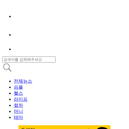
전체뉴스
피플
헬스
라이프
컬처
머니
테마