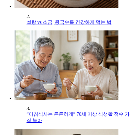
2.
설탕 vs 소금, 콩국수를 건강하게 먹는 법
3.
“아침식사는 든든하게” 70세 이상 식생활 점수 가
장 높아