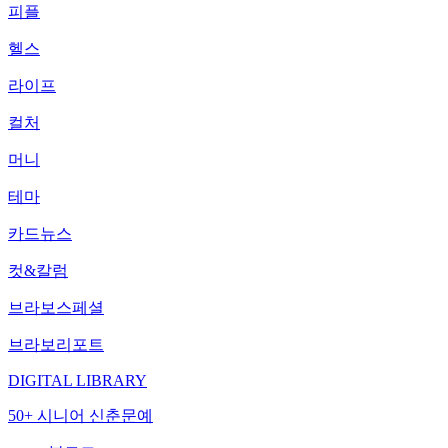
피플
헬스
라이프
컬처
머니
테마
카드뉴스
컷&칼럼
브라보스페셜
브라보리포트
DIGITAL LIBRARY
50+ 시니어 신춘문예