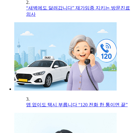
2.
“새벽에도 달려갑니다” 재가임종 지키는 방문진료
의사
3.
앱 없이도 택시 부릅니다 “120 전화 한 통이면 끝”