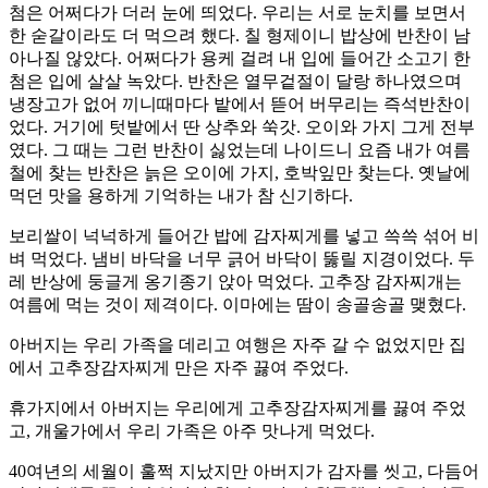
첨은 어쩌다가 더러 눈에 띄었다. 우리는 서로 눈치를 보면서
한 숟갈이라도 더 먹으려 했다. 칠 형제이니 밥상에 반찬이 남
아나질 않았다. 어쩌다가 용케 걸려 내 입에 들어간 소고기 한
첨은 입에 살살 녹았다. 반찬은 열무겉절이 달랑 하나였으며
냉장고가 없어 끼니때마다 밭에서 뜯어 버무리는 즉석반찬이
었다. 거기에 텃밭에서 딴 상추와 쑥갓. 오이와 가지 그게 전부
였다. 그 때는 그런 반찬이 싫었는데 나이드니 요즘 내가 여름
철에 찾는 반찬은 늙은 오이에 가지, 호박잎만 찾는다. 옛날에
먹던 맛을 용하게 기억하는 내가 참 신기하다.
보리쌀이 넉넉하게 들어간 밥에 감자찌게를 넣고 쓱쓱 섞어 비
벼 먹었다. 냄비 바닥을 너무 긁어 바닥이 뚫릴 지경이었다. 두
레 반상에 둥글게 옹기종기 앉아 먹었다. 고추장 감자찌개는
여름에 먹는 것이 제격이다. 이마에는 땀이 송골송골 맺혔다.
아버지는 우리 가족을 데리고 여행은 자주 갈 수 없었지만 집
에서 고추장감자찌게 만은 자주 끓여 주었다.
휴가지에서 아버지는 우리에게 고추장감자찌게를 끓여 주었
고, 개울가에서 우리 가족은 아주 맛나게 먹었다.
40여년의 세월이 훌쩍 지났지만 아버지가 감자를 씻고, 다듬어