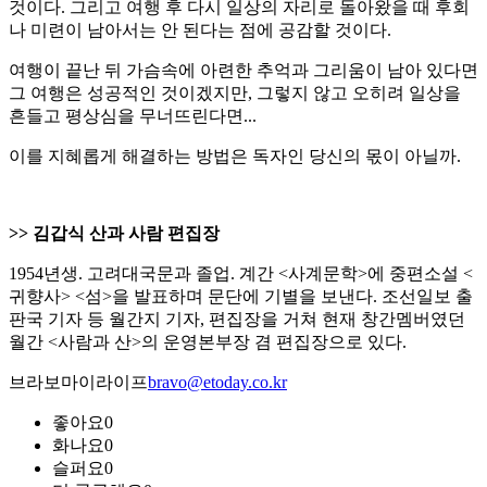
것이다. 그리고 여행 후 다시 일상의 자리로 돌아왔을 때 후회
나 미련이 남아서는 안 된다는 점에 공감할 것이다.
여행이 끝난 뒤 가슴속에 아련한 추억과 그리움이 남아 있다면
그 여행은 성공적인 것이겠지만, 그렇지 않고 오히려 일상을
흔들고 평상심을 무너뜨린다면...
이를 지혜롭게 해결하는 방법은 독자인 당신의 몫이 아닐까.
>> 김갑식 산과 사람 편집장
1954년생. 고려대국문과 졸업. 계간 <사계문학>에 중편소설 <
귀향사> <섬>을 발표하며 문단에 기별을 보낸다. 조선일보 출
판국 기자 등 월간지 기자, 편집장을 거쳐 현재 창간멤버였던
월간 <사람과 산>의 운영본부장 겸 편집장으로 있다.
브라보마이라이프
bravo@etoday.co.kr
좋아요
0
화나요
0
슬퍼요
0