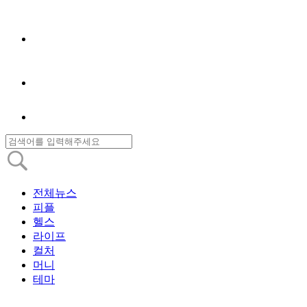
전체뉴스
피플
헬스
라이프
컬처
머니
테마