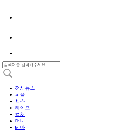
전체뉴스
피플
헬스
라이프
컬처
머니
테마