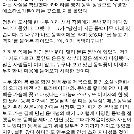
다는 사실을 확인했다. 카메라를 챙겨 동백 정원으로 유명한
데스칸소가든이라는 곳으로 차를 몰았다.
정원에 도착해 한 나무 아래 서서 직원에게 동백꽃이 어디 있
느냐고 물었다. 그랬더니 그가 “당신이 지금 동백나무 아래 있
습니다. 그 나무가 바로 동백이에요”라며 웃었다. ‘낫 놓고 기
역자’를 물어본 격이었다. ‘아, 이게 동백이구나!’
가까운 쪽에는 하얀 동백꽃이, 멀리 분홍 동백이 있었다. 저마
다 키도 다르고, 꽃잎도 은은한 색부터 짙은 색까지 다양했다.
많은 사람들이 이미 알고, 누구나 보고 있던 동백꽃이 이제야
무지한 내 마음에 들어오기 시작한 것이다.
나무 木에 봄 春을 합친 동백 椿을 제목으로 붙인 소설 <춘희>
의 오페라 버전 <라 트라비아타>와, 동백을 좋아해 언제나 동
백을 가슴에 꽂고 다녔다는 <마농레스코>, 또 이미자의 한 맺
힌 노래 ‘동백 아가씨’, 조용필의 ‘꽃 피는 동백섬’, 매년 동백을
보기 위해 선운사에 간다는 서정주, 그가 피기 전 동백을 미리
보고 가는 길에 만난 윤대녕의 얘기... 이렇게 다양한 동백을 접
했음에도 동백을 제대로 만난 것은 그때가 처음이었다. 사진이
아니었다면 동백을 보기 위해 일부러 거기까지 가지도 않았겠
지만, 설령 갔다 하더라도 맨눈으로 건성 스쳐 지나쳤을 것이