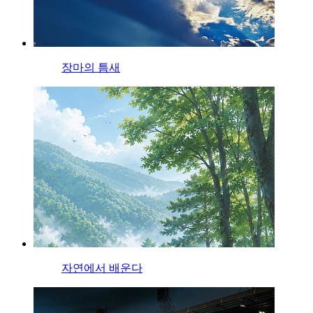
장마의 틈새
자연에서 배운다