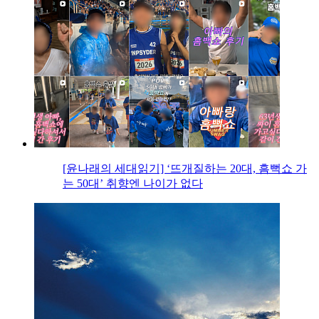
[윤나래의 세대읽기] ‘뜨개질하는 20대, 흠뻑쇼 가
는 50대’ 취향엔 나이가 없다