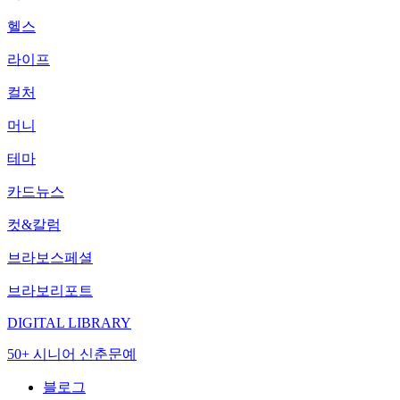
헬스
라이프
컬처
머니
테마
카드뉴스
컷&칼럼
브라보스페셜
브라보리포트
DIGITAL LIBRARY
50+ 시니어 신춘문예
블로그