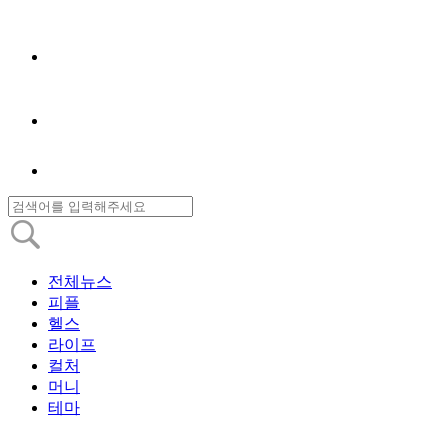
전체뉴스
피플
헬스
라이프
컬처
머니
테마