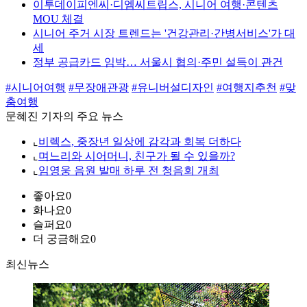
이투데이피엔씨·디엠씨트립스, 시니어 여행·콘텐츠
MOU 체결
시니어 주거 시장 트렌드는 '건강관리·간병서비스'가 대
세
정부 공급카드 임박… 서울시 협의·주민 설득이 관건
#시니어여행
#무장애관광
#유니버설디자인
#여행지추천
#맞
춤여행
문혜진 기자의 주요 뉴스
⌞
비렉스, 중장년 일상에 감각과 회복 더하다
⌞
며느리와 시어머니, 친구가 될 수 있을까?
⌞
임영웅 음원 발매 하루 전 청음회 개최
좋아요
0
화나요
0
슬퍼요
0
더 궁금해요
0
최신뉴스