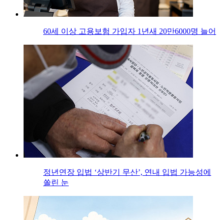
60세 이상 고용보험 가입자 1년새 20만6000명 늘어
정년연장 입법 ‘상반기 무산’, 연내 입법 가능성에
쏠린 눈