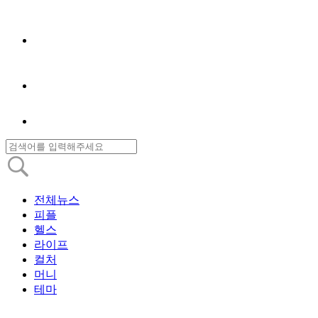
전체뉴스
피플
헬스
라이프
컬처
머니
테마