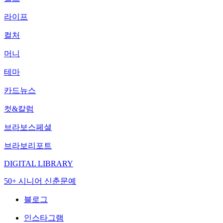
라이프
컬처
머니
테마
카드뉴스
컷&칼럼
브라보스페셜
브라보리포트
DIGITAL LIBRARY
50+ 시니어 신춘문예
블로그
인스타그램