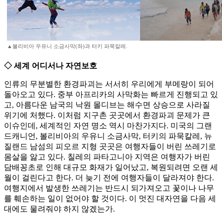
▲볼리비아 우유니 소금사막(좌)과 터키 파묵칼레.
◇ 세계 어디서나 자연보호
인류의 무분별한 환경파괴는 서서히 우리에게 부메랑이 되어
돌아오고 있다. 중부 아프리카의 사막화는 빠르게 진행되고 있
고, 아름다운 남국의 낙원 몰디브는 해수면 상승으로 사라질
위기에 처했다. 이처럼 지구촌 곳곳에서 환경파괴 문제가 큰
이슈인데, 세계적인 자연 명소 역시 마찬가지다. 미국의 그랜
드캐니언, 볼리비아의 우유니 소금사막, 터키의 파묵칼레, 뉴
질랜드 남섬의 피오르 지형 곳곳은 여행자들이 버린 쓰레기로
몸살을 앓고 있다. 칠레의 파타고니아 지역은 여행자가 버린
담배꽁초로 인해 대규모 화재가 일어났고, 복원되려면 오랜 세
월이 걸린다고 한다. 더 늦기 전에 여행자들이 달라져야 한다.
여행지에서 발생한 쓰레기는 반드시 되가져오고 꽃이나 나무
를 훼손하는 일이 없어야 할 것이다. 이 멋진 대자연을 다음 세
대에도 물려줘야 하지 않겠는가.