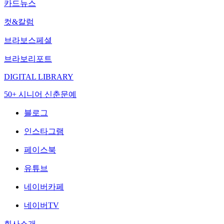
카드뉴스
컷&칼럼
브라보스페셜
브라보리포트
DIGITAL LIBRARY
50+ 시니어 신춘문예
블로그
인스타그램
페이스북
유튜브
네이버카페
네이버TV
회사소개