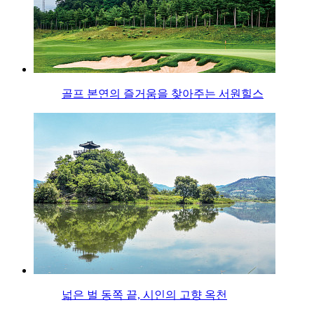
골프 본연의 즐거움을 찾아주는 서원힐스
넓은 벌 동쪽 끝, 시인의 고향 옥천