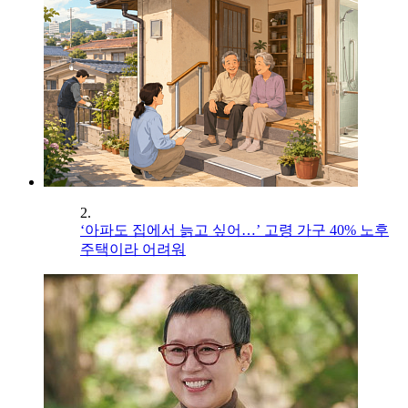
2.
‘아파도 집에서 늙고 싶어…’ 고령 가구 40% 노후
주택이라 어려워