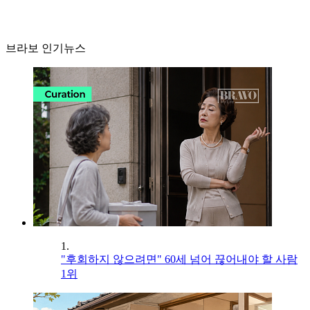
브라보 인기뉴스
1.
"후회하지 않으려면" 60세 넘어 끊어내야 할 사람
1위