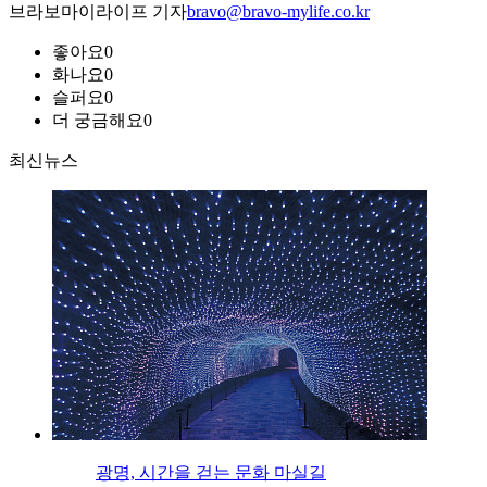
브라보마이라이프 기자
bravo@bravo-mylife.co.kr
좋아요
0
화나요
0
슬퍼요
0
더 궁금해요
0
최신뉴스
광명, 시간을 걷는 문화 마실길