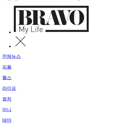
전체뉴스
피플
헬스
라이프
컬처
머니
테마