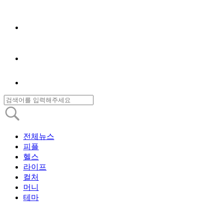
전체뉴스
피플
헬스
라이프
컬처
머니
테마