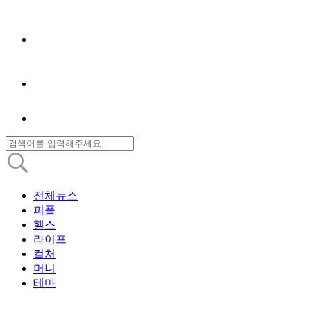
전체뉴스
피플
헬스
라이프
컬처
머니
테마