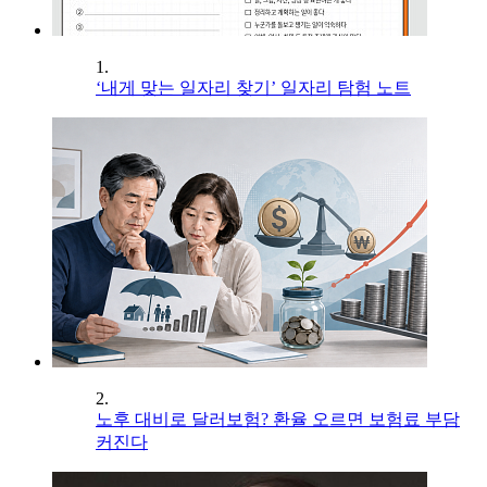
1.
‘내게 맞는 일자리 찾기’ 일자리 탐험 노트
2.
노후 대비로 달러보험? 환율 오르면 보험료 부담
커진다