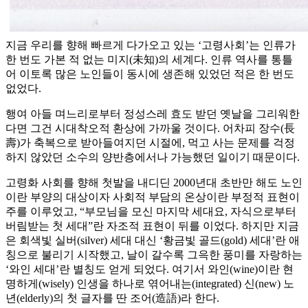
지금 우리를 향해 빠르게 다가오고 있는 ‘고령사회’는 인류가
한 번도 가본 적 없는 미지(未知)의 세계다. 인류 역사를 통틀
어 이토록 많은 노인들이 동시에 생존해 있었던 적은 한 번도
없었다.
행여 아들 며느리로부터 정성스레 효도 받던 옛날을 그리워한
다면 그건 시대착오적 환상에 가까울 것이다. 어차피 장수(長
壽)가 축복으로 받아들여지던 시절에, 먹고 사는 문제를 걱정
하지 않았던 소수의 양반층에서나 가능했던 일이기 때문이다.
고령화 사회를 향해 첫발을 내디딘 2000년대 초반만 해도 노인
이란 부양의 대상이자 사회적 부담의 온상이란 부정적 표현이
주를 이루었고, “부모님을 모신 마지막 세대요, 자식으로부터
버림받는 첫 세대”란 자조적 표현이 뒤를 이었다. 하지만 지금
은 회색빛 실버(silver) 세대 대신 ‘황금빛 골드(gold) 세대’란 애
칭으로 불리기 시작했고, 날이 갈수록 그윽한 풍미를 자랑하는
‘와인 세대’란 별칭도 얻게 되었다. 여기서 와인(wine)이란 현
명하게(wisely) 인생을 하나로 엮어내는(integrated) 신(new) 노
년(elderly)의 첫 글자를 딴 조어(造語)라 한다.