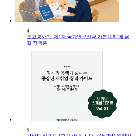
4.
초고령사회 ‘제1차 국가인구전략 기본계획’에 담
길 정책은
5.
브라보 리포트 1호 ‘사오정 시대, 73세까지 일하기