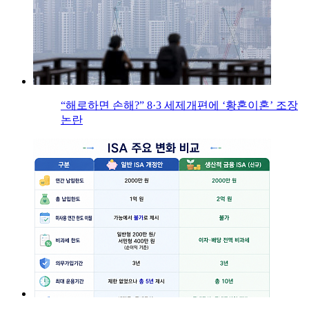
“해로하면 손해?” 8·3 세제개편에 ‘황혼이혼’ 조장
논란