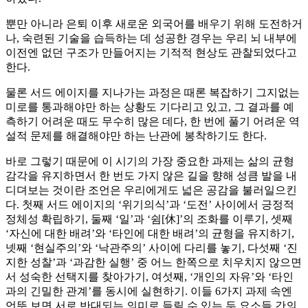
뿐만 아니라 은퇴 이후 새로운 외국어를 배우기 위해 도전하거
나, 숙련된 기술을 습득하는 데 성공한 경우는 우리 뇌 내부에
이전엔 없던 구조가 만들어지는 기적적 현상도 관찰되었다고
한다.
물론 서드 에이지를 지나가는 과정은 때론 복잡하기 그지없는
미로를 통과해야만 하는 상황도 기다리고 있고, 그 결과를 예
측하기 어려운 때도 무수히 많은 데다, 한 번에 풀기 어려운 역
설적 문제를 해결해야만 하는 난관에 봉착하기도 한다.
바로 그렇기 때문에 이 시기의 가장 중요한 과제는 삶의 균형
감각을 유지하면서 한 번도 가지 않은 길을 향해 성큼 발을 내
디뎌보는 것이란 조언은 우리에게도 넓은 공감을 불러일으킨
다. 첫째 서드 에이지의 ‘위기의식’과 ‘도전’ 사이에서 긍정적
정체성 확립하기, 둘째 ‘일’과 ‘쉼[休]’의 조화를 이루기, 셋째
‘자신에 대한 배려’와 ‘타인에 대한 배려’의 균형을 유지하기,
넷째 ‘현실주의’와 ‘낙관주의’ 사이에 다리를 놓기, 다섯째 ‘진
지한 성찰’과 ‘과감한 실행’ 중 어느 한쪽으로 치우치지 않으면
서 성숙한 선택지를 찾아가기, 여섯째, ‘개인의 자유’와 ‘타인
과의 긴밀한 관계’를 동시에 실현하기. 이들 6가지 과제 속엔
언뜻 보면 서로 반대되는 의미로 들릴 수 있는 두 요소들 간의