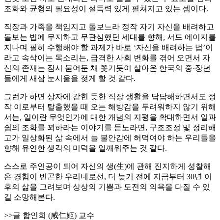
조화와 균형의 필요성이 설득력 있게 펼쳐지고 있는 셈이다.
직장과 가족을 책임지고 돌보느라 정작 자기 자신을 배려하고
돌보는 법에 무지하고 무관심했던 세대를 향해, 서드 에이지를
지나며 필히 수행해야 할 과제가 바로 ‘자신을 배려하는 법’이
라고 속삭이는 목소리는, 급격한 사회 변화를 겪어 오면서 자
신의 존재는 잠시 묻어둔 채 쫓기듯이 살아온 한국의 중·장년
들에게 새삼 눈시울을 젖게 할 것 같다.
그런가 하면 상자에 갇힌 듯한 직장 생활을 답답해하면서도 정
작 이로부터 탈출했을 때 오는 해방감을 두려워하지 않기 위해
서는, 일이란 무엇인가에 대한 개념의 지평을 확대하면서 일과
쉼의 조화를 꾀하라는 이야기를 듣노라면, 구조조정 및 정리해
고가 일상화된 삶 속에서 늘 불안감에 허덕여야 하는 우리들을
향해 유연한 생각의 미덕을 일깨워주는 것 같다.
스스로 주인공이 되어 자신의 생(生)에 관해 진지하게 성찰해
온 경험이 빈곤한 우리네로선, 더 늦기 전에 지금부터 30년 이
후의 삶을 그려보며 상상의 기쁨과 도전의 의욕을 다질 수 있
길 소망해본다.
>>글 함인희 (咸仁姬) 교수