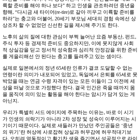
륙할 준비를 해야 하나 보다” 하고 인생을 관조하려던 중년을
향해, “다시금 새 타이어(re-tire)로 갈아 끼우고 이륙할 준비를
하라”는 충고와 더불어, 20세기 부모님 세대의 경험 속에선 상
상조차 할 수 없었던 신선한 길을 제시해 주기도 한다.
노후의 삶의 질에 대한 관심이 부쩍 늘어난 요즘 부동산, 펀드,
주식 투자 등 경제적 준비도 중요하지만, 이에 못지않게 사회
적 상실감을 딛고 정서적 성숙함과 심리적 안정감을 위한 준비
를 게을리해선 안 된다는 충고를 들려주고 있는 셈이다.
실제로 일본에서의 정년 65세란 인류가 결코 도달할 수 없는
연령이란 의미가 내포되어 있었고, 독일에서 은퇴를 65세로 못
박았을 때는 연금 수령 자격이 있는 모든 이들이 그 이전에 세
상을 떠날 것으로 가정했다 한다. 결국 인간은 죽을 때까지 몸
을 움직여 의미 있는 활동을 해야 한다는 암시가 담겨 있는 게
아닌지.
우리가 특별히 서드 에이지에 주목하는 이유는, 바로 이 시기
가 인생의 쇠락기가 아니라 2차 성장 및 성숙이 이루어지는 시
기이기 때문이다. 실제로 새들러가 만났던 주인공들은 ‘중년
의 위기’란 허상에 사로잡혀 상실과 허무감에 허우적대기보
다, 오히려 역동적이고 활기찬 생을 즐기면서 성공적으로 라이