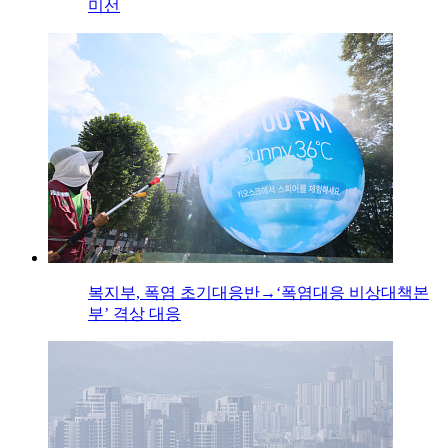
미선
복지부, 폭염 초기대응반→‘폭염대응 비상대책본
부’ 격상 대응