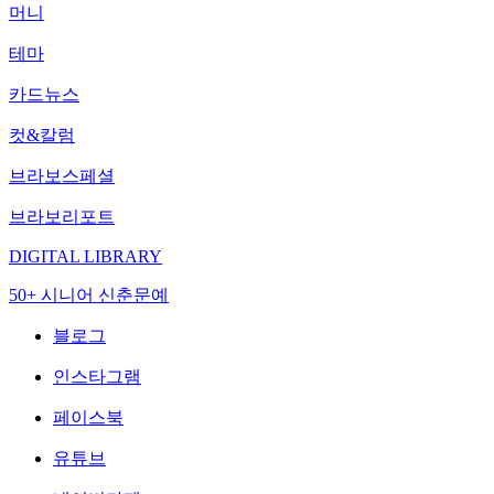
머니
테마
카드뉴스
컷&칼럼
브라보스페셜
브라보리포트
DIGITAL LIBRARY
50+ 시니어 신춘문예
블로그
인스타그램
페이스북
유튜브