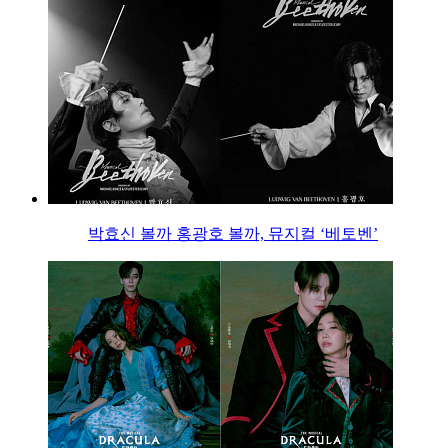
박효신 볼까 홍광호 볼까, 뮤지컬 ‘베토벤’