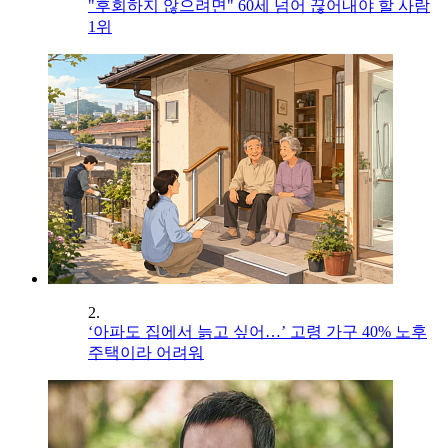
"후회하지 않으려면" 60세 넘어 끊어내야 할 사람
1위
2.
‘아파도 집에서 늙고 싶어…’ 고령 가구 40% 노후
주택이라 어려워