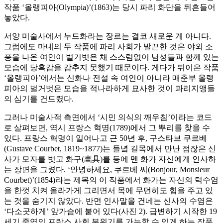
작품 ‘올랭피아(Olympia)’(1863)는 당시 파리 화단을 뒤흔들어
놓았다.
서양 미술사에서 누드화라는 장르는 결코 새로운 게 아니다.
그럼에도 마네의 두 작품에 파리 사회가 발끈한 것은 야외 소
풍을 나온 여인이 벌거벗은 채 스스럼없이 남성들과 함께 있는
모습에 당혹감을 감추지 못했기 때문이다. 게다가 뒤이은 작품
‘올랭피아’에서는 신화나 전설 속 여인이 아니라 매춘부 올랭
피아의 벌거벗은 모습을 적나라하게 묘사한 것이 파리지앵들
의 심기를 건드렸다.
그러나 미술사적 측면에서 ‘시민 의식의 깨우침’이라는 코드
로 살펴보면, 역시 프랑스 혁명(1789)에서 그 뿌리를 찾을 수
있다. 프랑스 혁명이 일어나고 근 50년 후, 구스타브 쿠르베
(Gustave Courbet, 1819~1877)는 들녘 길목에서 만난 점잖은 신
사가 모자를 벗고 화구(畵具)를 등에 멘 화가 자신에게 인사하
는 장면을 그렸다. ‘안녕하세요, 쿠르베 씨(Bonjour, Monsieur
Courbet)’(1854)라는 제목의 이 작품에서 화가는 자신의 턱수염
을 한껏 치켜 올라가게 그리면서 목에 무던히도 힘을 주고 있
는 것을 숨기지 않았다. 반면 인사말을 건네는 신사의 수염은
‘다소곳하게’ 앞가슴에 붙어 있다(사진 2). 급변하기 시작한 19
세기 중엽의 프랑스 사회 분위기를 가늠할 수 있게 하는 작품