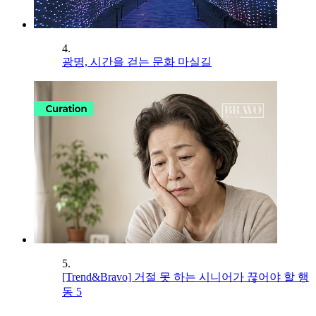
4.
광명, 시간을 걷는 문화 마실길
5.
[Trend&Bravo] 거절 못 하는 시니어가 끊어야 할 행
동 5