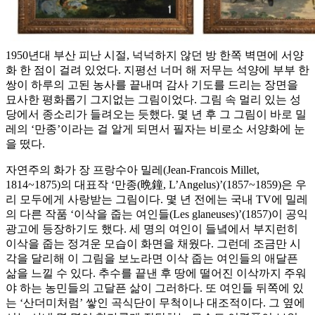
1950년대 부산 피난 시절, 넉넉하지 않던 방 한쪽 벽면에 서양
화 한 점이 걸려 있었다. 지평선 너머 해 저무는 석양에 부부 한
쌍이 하루의 고된 농사를 끝내며 감사 기도를 드리는 장면을
묘사한 평화롭기 그지없는 그림이었다. 그림 속 멀리 있는 성
당에서 종소리가 들려오는 듯했다. 몇 년 후 그 그림이 바로 밀
레의 ‘만종’이라는 걸 알게 되면서 필자는 비로소 서양화에 눈
을 떴다.
자연주의 화가 장 프랑수아 밀레(Jean-Francois Millet,
1814~1875)의 대표작 ‘만종(晩鐘, L’Angelus)’(1857~1859)은 우
리 모두에게 사랑받는 그림이다. 몇 년 전에는 국내 TV에 밀레
의 다른 작품 ‘이삭을 줍는 여인들(Les glaneuses)’(1857)이 공익
광고에 등장하기도 했다. 세 명의 여인이 들녘에서 부지런히
이삭을 줍는 정겨운 모습이 화면을 채웠다. 그런데 조금만 시
각을 달리해 이 그림을 보노라면 이삭 줍는 여인들의 애달픈
삶을 느낄 수 있다. 추수를 끝낸 후 땅에 떨어진 이삭까지 주워
야 하는 농민들의 고달픈 삶이 그러하다. 또 여인들 뒤쪽에 있
는 ‘산더미처럼’ 쌓인 곡식단이 무척이나 대조적이다. 그 옆에