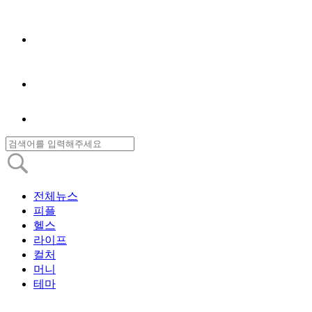
전체뉴스
피플
헬스
라이프
컬처
머니
테마