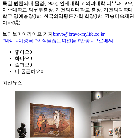
독일 뮌헨의대 졸업(1966), 연세대학교 의과대학 피부과 교수,
아주대학교 의무부총장, 가천의과대학교 총장, 가천의과학대
학교 명예총장(現), 한국의약평론가회 회장(現), 간송미술재단
이사(現)
브라보마이라이프 기자
bravo@bravo-mylife.co.kr
#마네
#이성낙
#이삭을줍는여인들
#만종
#쿠르베씨
좋아요
0
화나요
0
슬퍼요
0
더 궁금해요
0
최신뉴스