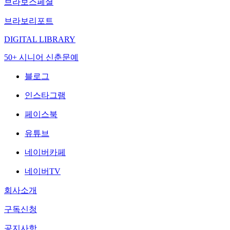
브라보스페셜
브라보리포트
DIGITAL LIBRARY
50+ 시니어 신춘문예
블로그
인스타그램
페이스북
유튜브
네이버카페
네이버TV
회사소개
구독신청
공지사항