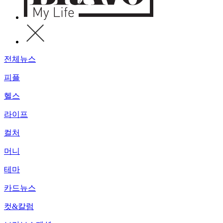
전체뉴스
피플
헬스
라이프
컬처
머니
테마
카드뉴스
컷&칼럼