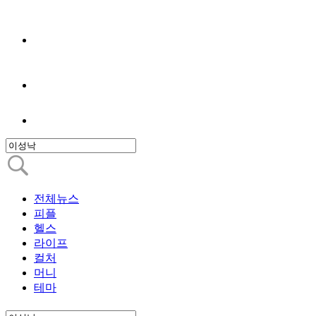
전체뉴스
피플
헬스
라이프
컬처
머니
테마