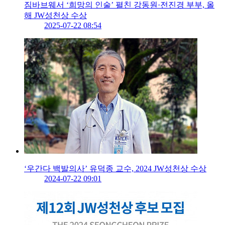
짐바브웨서 ‘희망의 인술’ 펼친 강동원·전진경 부부, 올
해 JW성천상 수상
2025-07-22 08:54
‘우간다 백발의사’ 유덕종 교수, 2024 JW성천상 수상
2024-07-22 09:01