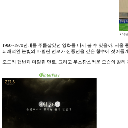
▲낙원
1960~1970년대를 주름잡았던 영화를 다시 볼 수 있을까. 
뇌쇄적인 눈빛의 마릴린 먼로가 신중년을 깊은 향수에 젖어들게 만든
오드리 햅번과 마릴린 먼로. 그리고 우스꽝스러운 모습의 찰리 채