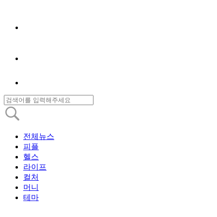
전체뉴스
피플
헬스
라이프
컬처
머니
테마