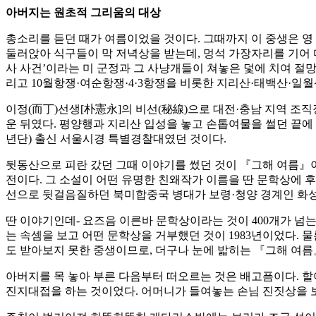
아버지는 원초적 그리움의 대상
총소리를 듣던 때가 여름이었을 것이다. 그때까지 이 중생은 영
둘러앉아 식구들이 막 저녁상을 받는데, 멍석 가장자리를 기어 다
사 사건’이라는 미 군정과 그 사냥개들이 쳐놓은 덫에 치여 절망
리고 10월항쟁·여순항쟁·4·3항쟁을 비롯한 지리산·태백산·일
이정(而丁)선생[朴憲永]의 비선(秘線)으로 대전·충남 지역 조
운 뒤였다. 평양행과 지리산 입성을 놓고 손톱여물을 썰던 끝에
년단) 출신 서울시경 특별경찰대였던 것이다.
뒷동산으로 피란 갔던 그때 이야기를 썼던 것이 『그해 여름』
전이다. 그 소설이 어떤 유명한 친왜작가 이름을 딴 문학상에 
선으로 뒷걸음질하던 북미합중국 병대가 보령·청양 경계인 화
딴 이야기인데- 요즈음 이른바 문학상이라는 것이 400개가 넘
는 속셈을 보고 어떤 문학상을 거부했던 것이 1983년이었다.
도 받아보지 못한 중생이므로, 더구나 눈에 밟히는 『그해 여름
아버지를 목 놓아 부른 다음부터 떠오르는 것은 배고픔이다. 할
진지대접을 하는 것이었다. 어머니가 들여놓는 손님 진짓상을 보