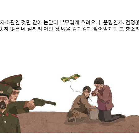
자소관인 것만 같아 눈앞이 부우옇게 흐려오니, 운명인가. 전정(前
솟지 않은 네 살짜리 어린 것 넋을 갈기갈기 찢어발기던 그 총소리