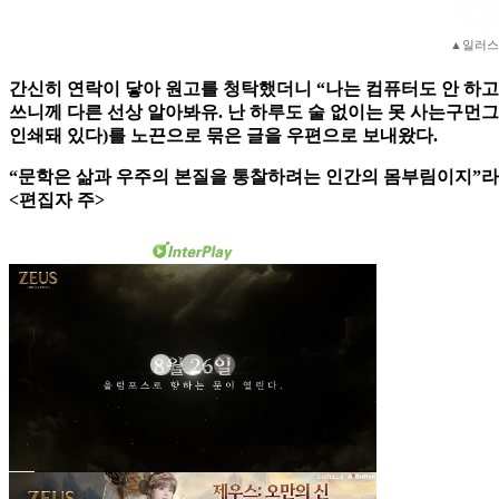
▲일러스
간신히 연락이 닿아 원고를 청탁했더니 “나는 컴퓨터도 안 하고 육
쓰니께 다른 선상 알아봐유. 난 하루도 술 없이는 못 사는구먼
인쇄돼 있다)를 노끈으로 묶은 글을 우편으로 보내왔다.
“문학은 삶과 우주의 본질을 통찰하려는 인간의 몸부림이지”라는
<편집자 주>