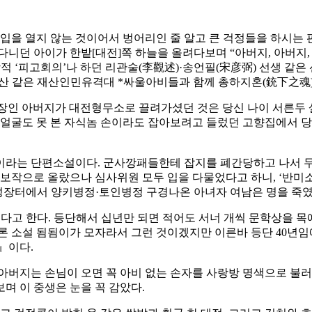
 입을 열지 않는 것이어서 벙어리인 줄 알고 큰 걱정들을 하시는 
니던 아이가 한밭[대전]쪽 하늘을 올려다보며 “아버지, 아버지,
적 ‘피고회의’나 하던 리관술(李觀述)·송언필(宋彦弼) 선생 같
월산 같은 재산인민유격대 *싸울아비들과 함께 총하지혼(銃下之魂
직장인 아버지가 대전형무소로 끌려가셨던 것은 당신 나이 서른두 살
 얼굴도 못 본 자식놈 손이라도 잡아보려고 들렀던 고향집에서 당
이라는 단편소설이다. 군사깡패들한테 잡지를 폐간당하고 나서 무
후보작으로 올랐으나 심사위원 모두 입을 다물었다고 하니, ‘반
성장터에서 양키병정·토인병정 구경나온 아녀자 여남은 명을 죽
는다고 한다. 등단해서 십년만 되면 적어도 서너 개씩 문학상을 
 물론 소설 됨됨이가 모자라서 그런 것이겠지만 이른바 등단 40년
』이다.
아버지는 손님이 오면 꼭 아비 없는 손자를 사랑방 명색으로 불러 
며 이 중생은 눈을 꼭 감았다.