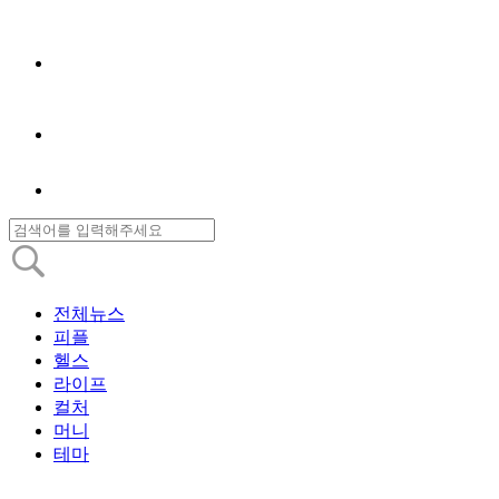
전체뉴스
피플
헬스
라이프
컬처
머니
테마