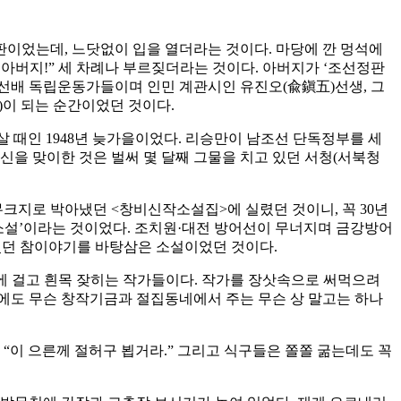
판이었는데, 느닷없이 입을 열더라는 것이다. 마당에 깐 멍석에
 아버지!” 세 차례나 부르짖더라는 것이다. 아버지가 ‘조선정판
은 선배 독립운동가들이며 인민 계관시인 유진오(兪鎭五)선생, 그
)이 되는 순간이었던 것이다.
 때인 1948년 늦가을이었다. 리승만이 남조선 단독정부를 세
신을 맞이한 것은 벌써 몇 달째 그물을 치고 있던 서청(서북청
크지로 박아냈던 <창비신작소설집>에 실렸던 것이니, 꼭 30년
미소설’이라는 것이었다. 조치원·대전 방어선이 무너지며 금강방어
였던 참이야기를 바탕삼은 소설이었던 것이다.
목에 걸고 흰목 잦히는 작가들이다. 작가를 장삿속으로 써먹으려
임에도 무슨 창작기금과 절집동네에서 주는 무슨 상 말고는 하나
“이 으른께 절허구 뵙거라.” 그리고 식구들은 쫄쫄 굶는데도 꼭